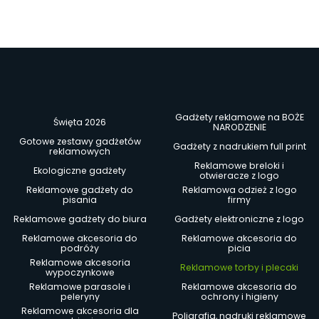
Gadżety reklamowe na BOŻE
Święta 2026
NARODZENIE
Gotowe zestawy gadżetów
Gadżety z nadrukiem full print
reklamowych
Reklamowe breloki i
Ekologiczne gadżety
otwieracze z logo
Reklamowe gadżety do
Reklamowa odzież z logo
pisania
firmy
Reklamowe gadżety do biura
Gadżety elektroniczne z logo
Reklamowe akcesoria do
Reklamowe akcesoria do
podróży
picia
Reklamowe akcesoria
Reklamowe torby i plecaki
wypoczynkowe
Reklamowe parasole i
Reklamowe akcesoria do
peleryny
ochrony i higieny
Reklamowe akcesoria dla
Poligrafia, nadruki reklamowe