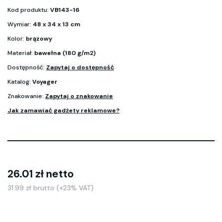
Kod produktu:
VB143-16
Wymiar:
48 x 34 x 13 cm
Kolor:
brązowy
Materiał:
bawełna (180 g/m2)
Dostępność:
Zapytaj o dostępność
Katalog:
Voyager
Znakowanie:
Zapytaj o znakowanie
Jak zamawiać gadżety reklamowe?
26.01 zł netto
31.99 zł brutto (+23% VAT)