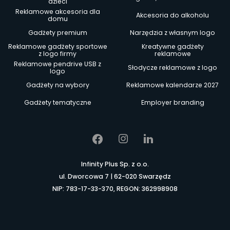
dzieci
Reklamowe akcesoria dla
Akcesoria do alkoholu
domu
Gadżety premium
Narzędzia z własnym logo
Reklamowe gadżety sportowe
Kreatywne gadżety
z logo firmy
reklamowe
Reklamowe pendrive USB z
Słodycze reklamowe z logo
logo
Gadżety na wybory
Reklamowe kalendarze 2027
Gadżety tematyczne
Employer branding
Infinity Plus Sp. z o.o.
ul. Dworcowa 7 | 62-020 Swarzędz
NIP: 783-17-33-370, REGON: 362998908