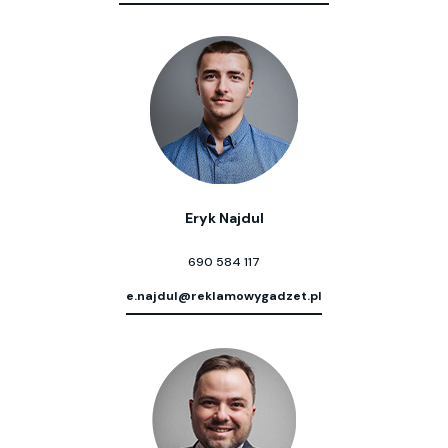
Eryk Najdul
690 584 117
e.najdul@reklamowygadzet.pl