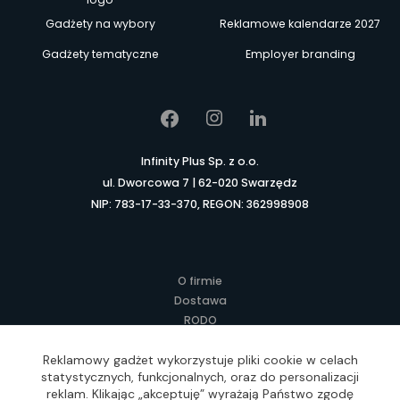
Gadżety na wybory
Reklamowe kalendarze 2027
Gadżety tematyczne
Employer branding
Infinity Plus Sp. z o.o.
ul. Dworcowa 7 | 62-020 Swarzędz
NIP: 783-17-33-370, REGON: 362998908
O firmie
Dostawa
RODO
Kontakt
Regulamin
Reklamowy gadżet wykorzystuje pliki cookie w celach
statystycznych, funkcjonalnych, oraz do personalizacji
Lokalne Gadżety Reklamowe
reklam. Klikając „akceptuję” wyrażają Państwo zgodę
Jak zamawiać?