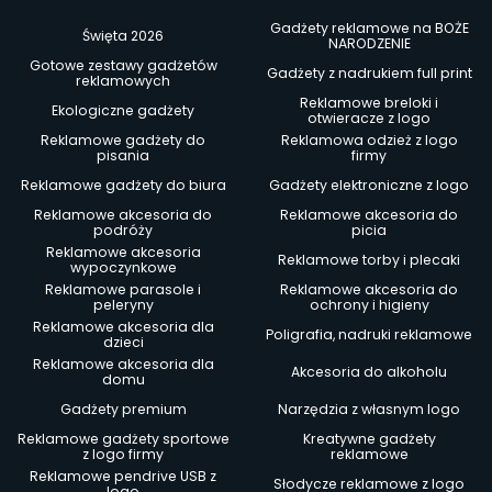
Gadżety reklamowe na BOŻE
Święta 2026
NARODZENIE
Gotowe zestawy gadżetów
Gadżety z nadrukiem full print
reklamowych
Reklamowe breloki i
Ekologiczne gadżety
otwieracze z logo
Reklamowe gadżety do
Reklamowa odzież z logo
pisania
firmy
Reklamowe gadżety do biura
Gadżety elektroniczne z logo
Reklamowe akcesoria do
Reklamowe akcesoria do
podróży
picia
Reklamowe akcesoria
Reklamowe torby i plecaki
wypoczynkowe
Reklamowe parasole i
Reklamowe akcesoria do
peleryny
ochrony i higieny
Reklamowe akcesoria dla
Poligrafia, nadruki reklamowe
dzieci
Reklamowe akcesoria dla
Akcesoria do alkoholu
domu
Gadżety premium
Narzędzia z własnym logo
Reklamowe gadżety sportowe
Kreatywne gadżety
z logo firmy
reklamowe
Reklamowe pendrive USB z
Słodycze reklamowe z logo
logo