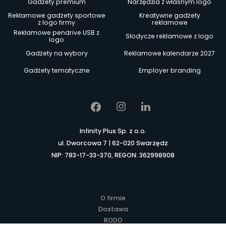
Gadżety premium
Narzędzia z własnym logo
Reklamowe gadżety sportowe
Kreatywne gadżety
z logo firmy
reklamowe
Reklamowe pendrive USB z
Słodycze reklamowe z logo
logo
Gadżety na wybory
Reklamowe kalendarze 2027
Gadżety tematyczne
Employer branding
Infinity Plus Sp. z o.o.
ul. Dworcowa 7 | 62-020 Swarzędz
NIP: 783-17-33-370, REGON: 362998908
O firmie
Dostawa
RODO