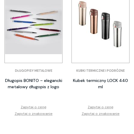
DŁUGOPISY METALOWE
KUBKI TERMICZNE I PODRÓŻNE
Długopis BONITO – elegancki
Kubek termiczny LOCK 440
metalowy długopis z logo
ml
Zapytaj o cenę
Zapytaj o cenę
Zapytaj o znakowanie
Zapytaj o znakowanie