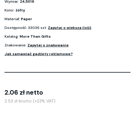
Wymiar:
24,5X19
Kolor:
żółty
Materiał:
Paper
Dostępność: 33036 szt.
Zapytaj o większą ilość
Katalog:
More Than Gifts
Znakowanie:
Zapytaj o znakowanie
Jak zamawiać gadżety reklamowe?
2.06 zł netto
2.53 zł brutto (+23% VAT)