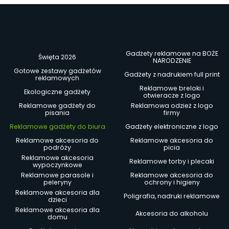
Gadżety reklamowe na BOŻE
Święta 2026
NARODZENIE
Gotowe zestawy gadżetów
Gadżety z nadrukiem full print
reklamowych
Reklamowe breloki i
Ekologiczne gadżety
otwieracze z logo
Reklamowe gadżety do
Reklamowa odzież z logo
pisania
firmy
Reklamowe gadżety do biura
Gadżety elektroniczne z logo
Reklamowe akcesoria do
Reklamowe akcesoria do
podróży
picia
Reklamowe akcesoria
Reklamowe torby i plecaki
wypoczynkowe
Reklamowe parasole i
Reklamowe akcesoria do
peleryny
ochrony i higieny
Reklamowe akcesoria dla
Poligrafia, nadruki reklamowe
dzieci
Reklamowe akcesoria dla
Akcesoria do alkoholu
domu