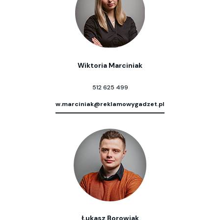
Wiktoria Marciniak
512 625 499
w.marciniak@reklamowygadzet.pl
Łukasz Borowiak