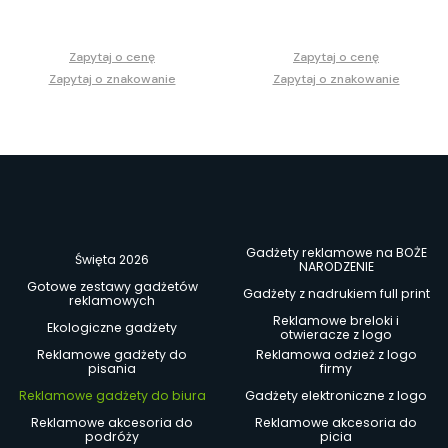
Zapytaj o cenę
Zapytaj o cenę
Zapytaj o znakowanie
Zapytaj o znakowanie
Gadżety reklamowe na BOŻE
Święta 2026
NARODZENIE
Gotowe zestawy gadżetów
Gadżety z nadrukiem full print
reklamowych
Reklamowe breloki i
Ekologiczne gadżety
otwieracze z logo
Reklamowe gadżety do
Reklamowa odzież z logo
pisania
firmy
Reklamowe gadżety do biura
Gadżety elektroniczne z logo
Reklamowe akcesoria do
Reklamowe akcesoria do
podróży
picia