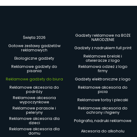
Gadżety reklamowe na BOŻE
Święta 2026
NARODZENIE
Gotowe zestawy gadżetów
Gadżety z nadrukiem full print
reklamowych
Reklamowe breloki i
Ekologiczne gadżety
otwieracze z logo
Reklamowe gadżety do
Reklamowa odzież z logo
pisania
firmy
Reklamowe gadżety do biura
Gadżety elektroniczne z logo
Reklamowe akcesoria do
Reklamowe akcesoria do
podróży
picia
Reklamowe akcesoria
Reklamowe torby i plecaki
wypoczynkowe
Reklamowe parasole i
Reklamowe akcesoria do
peleryny
ochrony i higieny
Reklamowe akcesoria dla
Poligrafia, nadruki reklamowe
dzieci
Reklamowe akcesoria dla
Akcesoria do alkoholu
domu