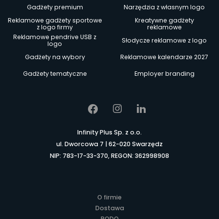
Gadżety premium
Narzędzia z własnym logo
Reklamowe gadżety sportowe
Kreatywne gadżety
z logo firmy
reklamowe
Reklamowe pendrive USB z
Słodycze reklamowe z logo
logo
Gadżety na wybory
Reklamowe kalendarze 2027
Gadżety tematyczne
Employer branding
Infinity Plus Sp. z o.o.
ul. Dworcowa 7 | 62-020 Swarzędz
NIP: 783-17-33-370, REGON: 362998908
O firmie
Dostawa
RODO