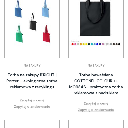
NA ZAKUPY
NA ZAKUPY
Torba na zakupy B'RIGHT |
Torba bawełniana
Porter – ekologiczna torba
COTTONEL COLOUR ++
reklamowa z recyklingu
MO9846– praktyczna torba
reklamowa z nadrukiem
Zapytaj o cenę
Zapytaj o cenę
Zapytaj o znakowanie
Zapytaj o znakowanie