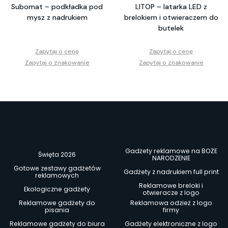
Subomat – podkładka pod
LITOP – latarka LED z
mysz z nadrukiem
brelokiem i otwieraczem do
butelek
Zapytaj o cenę
Zapytaj o cenę
Zapytaj o znakowanie
Zapytaj o znakowanie
Gadżety reklamowe na BOŻE
Święta 2026
NARODZENIE
Gotowe zestawy gadżetów
Gadżety z nadrukiem full print
reklamowych
Reklamowe breloki i
Ekologiczne gadżety
otwieracze z logo
Reklamowe gadżety do
Reklamowa odzież z logo
pisania
firmy
Reklamowe gadżety do biura
Gadżety elektroniczne z logo