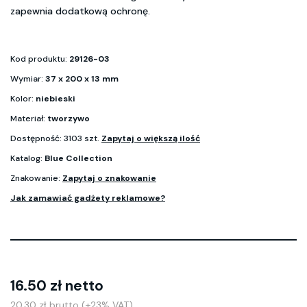
zapewnia dodatkową ochronę.
Kod produktu:
29126-03
Wymiar:
37 x 200 x 13 mm
Kolor:
niebieski
Materiał:
tworzywo
Dostępność: 3103 szt.
Zapytaj o większą ilość
Katalog:
Blue Collection
Znakowanie:
Zapytaj o znakowanie
Jak zamawiać gadżety reklamowe?
16.50 zł netto
20.30 zł brutto (+23% VAT)