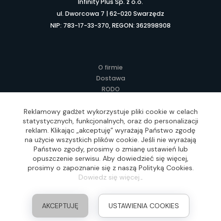
Infinity Plus Sp. z o.o.
ul. Dworcowa 7 | 62-020 Swarzędz
NIP: 783-17-33-370, REGON: 362998908
O firmie
Dostawa
RODO
Kontakt
Regulamin
Reklamowy gadżet wykorzystuje pliki cookie w celach
statystycznych, funkcjonalnych, oraz do personalizacji
Lokalne Gadżety Reklamowe
reklam. Klikając „akceptuję” wyrażają Państwo zgodę
Jak zamawiać?
na użycie wszystkich plików cookie. Jeśli nie wyrażają
Słownik pojęć
Państwo zgody, prosimy o zmianę ustawień lub
FAQ
opuszczenie serwisu. Aby dowiedzieć się więcej,
prosimy o zapoznanie się z naszą Polityką Cookies.
Dowiedz się więcej.
.
Realizacja: Idea4Me.pl, Wszelkie prawa zastrzeżone
AKCEPTUJĘ
USTAWIENIA COOKIES