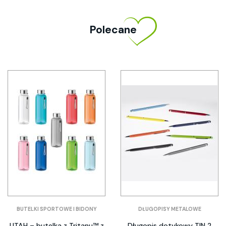
Polecane
BUTELKI SPORTOWE I BIDONY
DŁUGOPISY METALOWE
UTAH – butelka z Tritanu™ z
Długopis dotykowy TIN 2