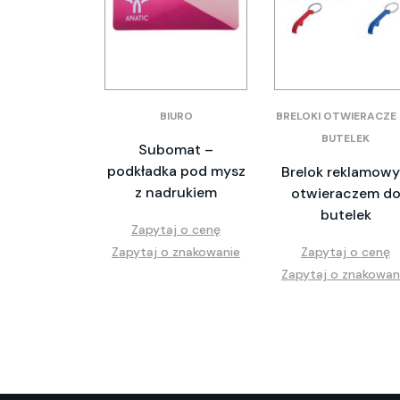
BIURO
BRELOKI OTWIERACZE
BUTELEK
Subomat –
podkładka pod mysz
Brelok reklamowy
z nadrukiem
otwieraczem d
butelek
Zapytaj o cenę
Zapytaj o znakowanie
Zapytaj o cenę
Zapytaj o znakowan