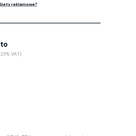
dżety reklamowe?
tto
(+23% VAT)