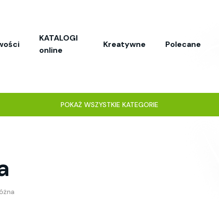
KATALOGI
wości
Kreatywne
Polecane
online
POKAŻ WSZYSTKIE KATEGORIE
a
óżna