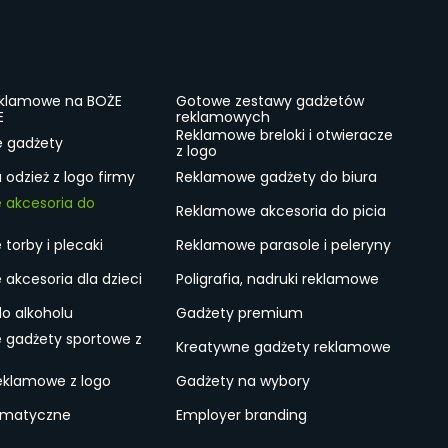
eklamowe na BOŻE
Gotowe zestawy gadżetów
E
reklamowych
Reklamowe breloki i otwieracze
e gadżety
z logo
odzież z logo firmy
Reklamowe gadżety do biura
 akcesoria do
Reklamowe akcesoria do picia
torby i plecaki
Reklamowe parasole i peleryny
akcesoria dla dzieci
Poligrafia, nadruki reklamowe
do alkoholu
Gadżety premium
 gadżety sportowe z
Kreatywne gadżety reklamowe
eklamowe z logo
Gadżety na wybory
ematyczne
Employer branding