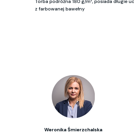
Torba podróżna 180 g/m², posiada długie u
z farbowanej bawełny
Weronika Śmierzchalska