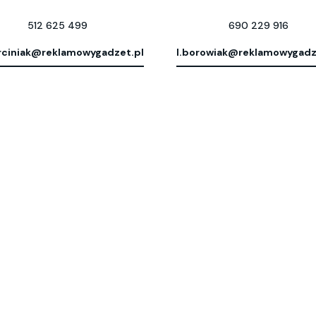
512 625 499
690 229 916
ciniak@reklamowygadzet.pl
l.borowiak@reklamowygadz