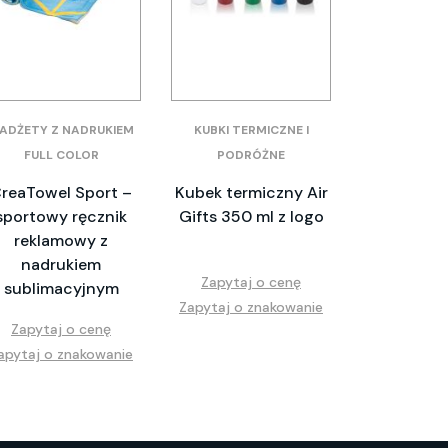
ADŻETY Z NADRUKIEM
KUBKI TERMICZNE I
FULL COLOR
PODRÓŻNE
reaTowel Sport –
Kubek termiczny Air
sportowy ręcznik
Gifts 350 ml z logo
reklamowy z
nadrukiem
Zapytaj o cenę
sublimacyjnym
Zapytaj o znakowanie
Zapytaj o cenę
apytaj o znakowanie