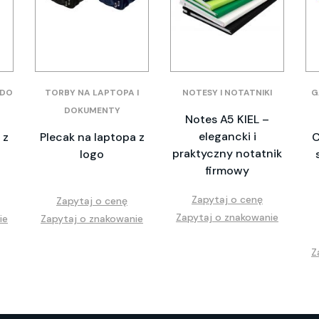
 DO
TORBY NA LAPTOPA I
NOTESY I NOTATNIKI
G
DOKUMENTY
Notes A5 KIEL –
elegancki i
 z
Plecak na laptopa z
C
praktyczny notatnik
o
logo
firmowy
Zapytaj o cenę
Zapytaj o cenę
Zapytaj o znakowanie
ie
Zapytaj o znakowanie
Z