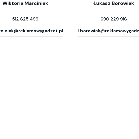
Wiktoria Marciniak
Łukasz Borowiak
512 625 499
690 229 916
ciniak@reklamowygadzet.pl
l.borowiak@reklamowygadz