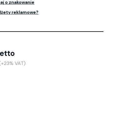
aj o znakowanie
dżety reklamowe?
netto
 (+23% VAT)