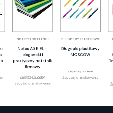
NOTESY I NOTATNIKI
DŁUGOPISY PLASTIKOWE
em
Notes A5 KIEL –
Długopis plastikowy
a
elegancki i
MOSCOW
go
praktyczny notatnik
T
firmowy
Zapytaj o cenę
Zapytaj o cenę
ie
Zapytaj o znakowanie
Zapytaj o znakowanie
Z