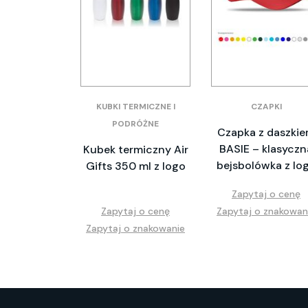
KUBKI TERMICZNE I
CZAPKI
PODRÓŻNE
Czapka z daszki
BASIE – klasyczn
Kubek termiczny Air
bejsbolówka z lo
Gifts 350 ml z logo
Zapytaj o cenę
Zapytaj o cenę
Zapytaj o znakowan
Zapytaj o znakowanie