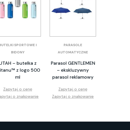
BUTELKI SPORTOWE I
PARASOLE
BIDONY
AUTOMATYCZNE
UTAH – butelka z
Parasol GENTLEMEN
ritanu™ z logo 500
– ekskluzywny
ml
parasol reklamowy
Zapytaj o cenę
Zapytaj o cenę
apytaj o znakowanie
Zapytaj o znakowanie