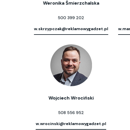
Weronika Śmierzchalska
500 399 202
w.skrzypczak@reklamowygadzet.pl
w.mar
Wojciech Wrociński
508 556 952
w.wrocinski@reklamowygadzet.pl