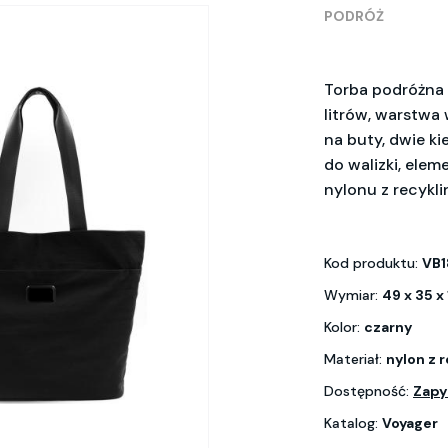
PODRÓŻ
Torba podróżna 
litrów, warstwa
na buty, dwie k
do walizki, ele
nylonu z recykl
Kod produktu:
VB
Wymiar:
49 x 35 x
Kolor:
czarny
Materiał:
nylon z 
Dostępność:
Zapy
Katalog:
Voyager