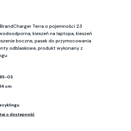
BrandCharger Terra o pojemności 23
 wodoodporna, kieszeń na laptopa, kieszeń
ieszenie boczne, pasek do przymocowania
menty odblaskowe, produkt wykonany z
ingu
185-03
 14 cm
recyklingu
taj o dostępność