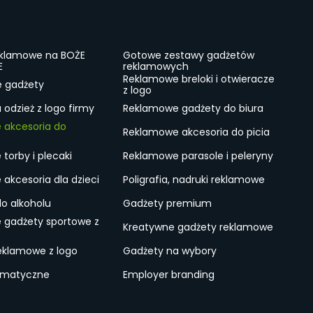
eklamowe na BOŻE
Gotowe zestawy gadżetów
E
reklamowych
Reklamowe breloki i otwieracze
e gadżety
z logo
odzież z logo firmy
Reklamowe gadżety do biura
 akcesoria do
Reklamowe akcesoria do picia
torby i plecaki
Reklamowe parasole i peleryny
akcesoria dla dzieci
Poligrafia, nadruki reklamowe
do alkoholu
Gadżety premium
 gadżety sportowe z
Kreatywne gadżety reklamowe
eklamowe z logo
Gadżety na wybory
ematyczne
Employer branding