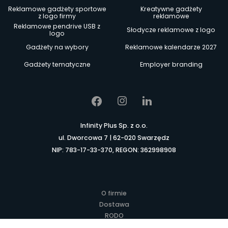
Reklamowe gadżety sportowe
Kreatywne gadżety
z logo firmy
reklamowe
Reklamowe pendrive USB z
Słodycze reklamowe z logo
logo
Gadżety na wybory
Reklamowe kalendarze 2027
Gadżety tematyczne
Employer branding
Infinity Plus Sp. z o.o.
ul. Dworcowa 7 | 62-020 Swarzędz
NIP: 783-17-33-370, REGON: 362998908
O firmie
Dostawa
RODO
Kontakt