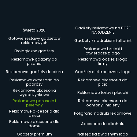
Gadżety reklamowe na BOŻE
Święta 2026
NARODZENIE
Gotowe zestawy gadżetów
Gadżety z nadrukiem full print
reklamowych
Reklamowe breloki i
Ekologiczne gadżety
otwieracze z logo
Reklamowe gadżety do
Reklamowa odzież z logo
pisania
firmy
Reklamowe gadżety do biura
Gadżety elektroniczne z logo
Reklamowe akcesoria do
Reklamowe akcesoria do
podróży
picia
Reklamowe akcesoria
Reklamowe torby i plecaki
wypoczynkowe
Reklamowe parasole i
Reklamowe akcesoria do
peleryny
ochrony i higieny
Reklamowe akcesoria dla
Poligrafia, nadruki reklamowe
dzieci
Reklamowe akcesoria dla
Akcesoria do alkoholu
domu
Gadżety premium
Narzędzia z własnym logo