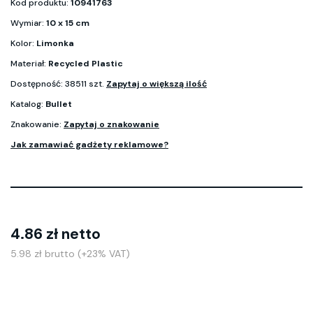
Kod produktu:
10941763
Wymiar:
10 x 15 cm
Kolor:
Limonka
Materiał:
Recycled Plastic
Dostępność: 38511 szt.
Zapytaj o większą ilość
Katalog:
Bullet
Znakowanie:
Zapytaj o znakowanie
Jak zamawiać gadżety reklamowe?
4.86 zł netto
5.98 zł brutto (+23% VAT)