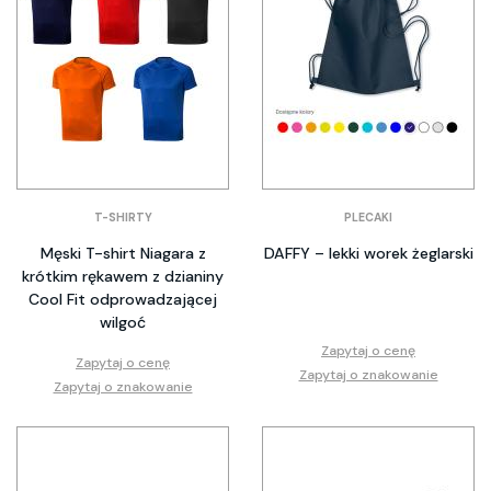
T-SHIRTY
PLECAKI
Męski T-shirt Niagara z
DAFFY – lekki worek żeglarski
krótkim rękawem z dzianiny
Cool Fit odprowadzającej
wilgoć
Zapytaj o cenę
Zapytaj o cenę
Zapytaj o znakowanie
Zapytaj o znakowanie