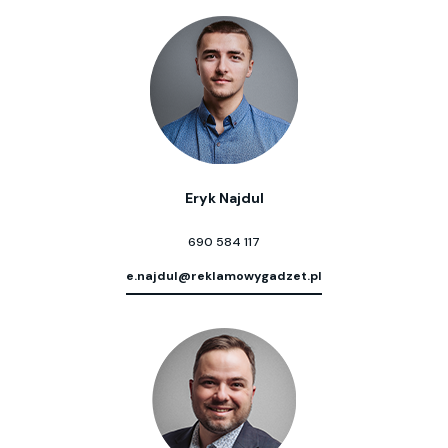
Eryk Najdul
690 584 117
e.najdul@reklamowygadzet.pl