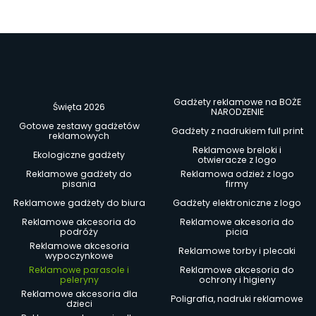
Gadżety reklamowe na BOŻE
Święta 2026
NARODZENIE
Gotowe zestawy gadżetów
Gadżety z nadrukiem full print
reklamowych
Reklamowe breloki i
Ekologiczne gadżety
otwieracze z logo
Reklamowe gadżety do
Reklamowa odzież z logo
pisania
firmy
Reklamowe gadżety do biura
Gadżety elektroniczne z logo
Reklamowe akcesoria do
Reklamowe akcesoria do
podróży
picia
Reklamowe akcesoria
Reklamowe torby i plecaki
wypoczynkowe
Reklamowe parasole i
Reklamowe akcesoria do
peleryny
ochrony i higieny
Reklamowe akcesoria dla
Poligrafia, nadruki reklamowe
dzieci