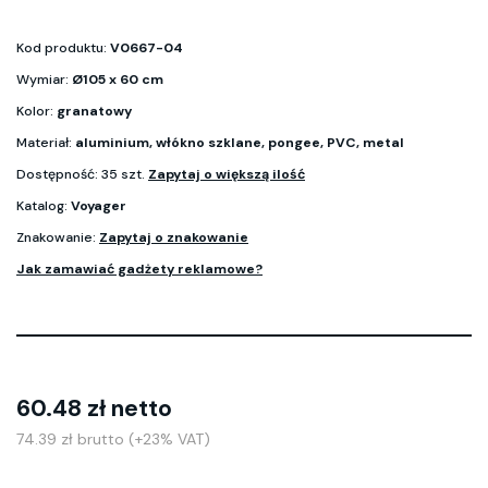
Kod produktu:
V0667-04
Wymiar:
Ø105 x 60 cm
Kolor:
granatowy
Materiał:
aluminium, włókno szklane, pongee, PVC, metal
Dostępność: 35 szt.
Zapytaj o większą ilość
Katalog:
Voyager
Znakowanie:
Zapytaj o znakowanie
Jak zamawiać gadżety reklamowe?
60.48 zł netto
74.39 zł brutto (+23% VAT)