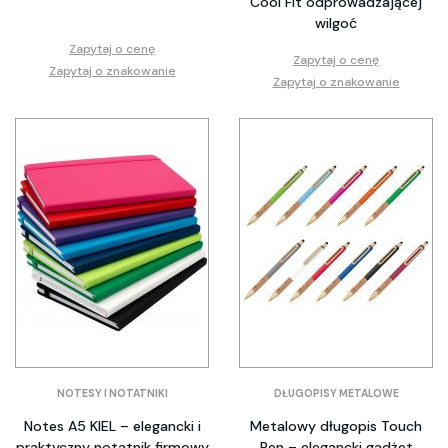
Cool Fit odprowadzającej
wilgoć
Zapytaj o cenę
Zapytaj o cenę
Zapytaj o znakowanie
Zapytaj o znakowanie
NOTESY I NOTATNIKI
DŁUGOPISY METALOWE
Notes A5 KIEL – elegancki i
Metalowy długopis Touch
praktyczny notatnik firmowy
Pen – elegancki gadżet