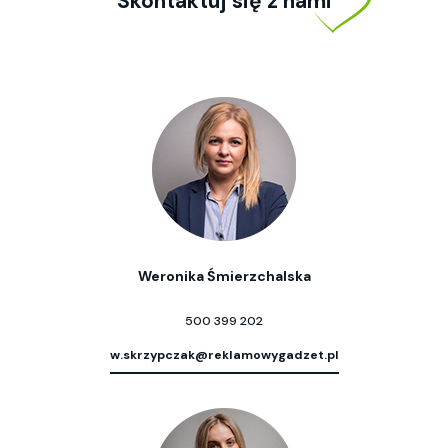
Skontaktuj się z nami
Weronika Śmierzchalska
500 399 202
w.skrzypczak@reklamowygadzet.pl