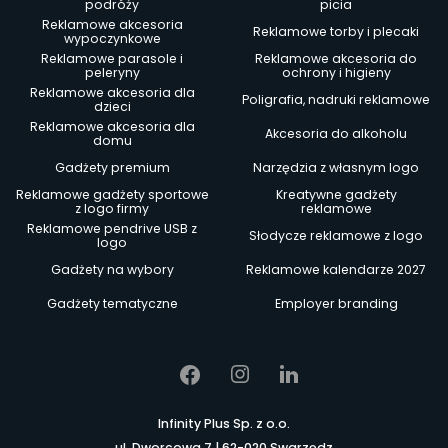
podróży
picia
Reklamowe akcesoria
Reklamowe torby i plecaki
wypoczynkowe
Reklamowe parasole i
Reklamowe akcesoria do
peleryny
ochrony i higieny
Reklamowe akcesoria dla
Poligrafia, nadruki reklamowe
dzieci
Reklamowe akcesoria dla
Akcesoria do alkoholu
domu
Gadżety premium
Narzędzia z własnym logo
Reklamowe gadżety sportowe
Kreatywne gadżety
z logo firmy
reklamowe
Reklamowe pendrive USB z
Słodycze reklamowe z logo
logo
Gadżety na wybory
Reklamowe kalendarze 2027
Gadżety tematyczne
Employer branding
Infinity Plus Sp. z o.o.
ul. Dworcowa 7 | 62-020 Swarzędz