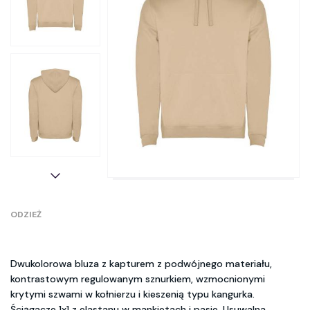
ODZIEŻ
Dwukolorowa bluza z kapturem z podwójnego materiału,
kontrastowym regulowanym sznurkiem, wzmocnionymi
krytymi szwami w kołnierzu i kieszenią typu kangurka.
Ściągacze 1x1 z elastanu w mankietach i pasie. Usuwalna