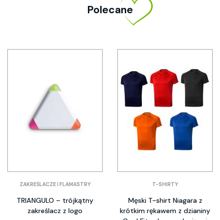
Polecane
ZAKREŚLACZE I FLAMASTRY
T-SHIRTY
TRIANGULO – trójkątny
Męski T-shirt Niagara z
zakreślacz z logo
krótkim rękawem z dzianiny