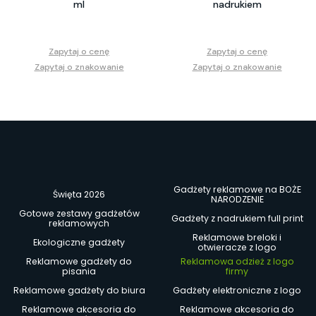
ml
nadrukiem
Zapytaj o cenę
Zapytaj o cenę
Zapytaj o znakowanie
Zapytaj o znakowanie
Gadżety reklamowe na BOŻE
Święta 2026
NARODZENIE
Gotowe zestawy gadżetów
Gadżety z nadrukiem full print
reklamowych
Reklamowe breloki i
Ekologiczne gadżety
otwieracze z logo
Reklamowe gadżety do
Reklamowa odzież z logo
pisania
firmy
Reklamowe gadżety do biura
Gadżety elektroniczne z logo
Reklamowe akcesoria do
Reklamowe akcesoria do