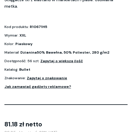
metka.
Kod produktu:
R10671H5
Wymiar:
XXL
Kolor:
Piaskowy
Materiał:
Dzianina50% Bawełna, 50% Poliester, 280 g/m2
Dostępność: 56 szt.
Zapytaj o większą ilość
Katalog:
Bullet
Znakowanie:
Zapytaj o znakowanie
Jak zamawiać gadżety reklamowe?
81.18 zł netto