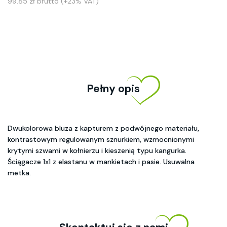
99.85 zł brutto (+23% VAT)
Pełny opis
Dwukolorowa bluza z kapturem z podwójnego materiału,
kontrastowym regulowanym sznurkiem, wzmocnionymi
krytymi szwami w kołnierzu i kieszenią typu kangurka.
Ściągacze 1x1 z elastanu w mankietach i pasie. Usuwalna
metka.