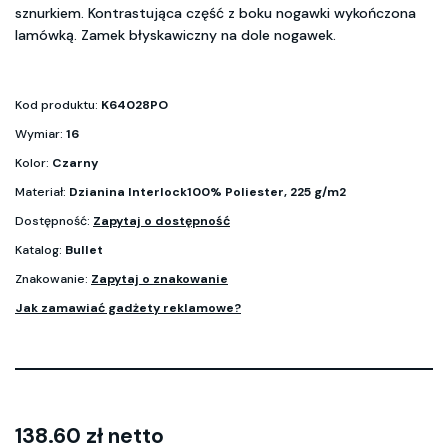
sznurkiem. Kontrastująca część z boku nogawki wykończona
lamówką. Zamek błyskawiczny na dole nogawek.
Kod produktu:
K64028PO
Wymiar:
16
Kolor:
Czarny
Materiał:
Dzianina Interlock100% Poliester, 225 g/m2
Dostępność:
Zapytaj o dostępność
Katalog:
Bullet
Znakowanie:
Zapytaj o znakowanie
Jak zamawiać gadżety reklamowe?
138.60 zł netto