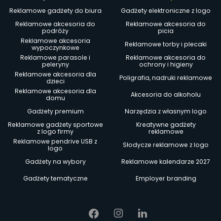
Reklamowe gadżety do biura
Gadżety elektroniczne z logo
Reklamowe akcesoria do
Reklamowe akcesoria do
podróży
picia
Reklamowe akcesoria
Reklamowe torby i plecaki
wypoczynkowe
Reklamowe parasole i
Reklamowe akcesoria do
peleryny
ochrony i higieny
Reklamowe akcesoria dla
Poligrafia, nadruki reklamowe
dzieci
Reklamowe akcesoria dla
Akcesoria do alkoholu
domu
Gadżety premium
Narzędzia z własnym logo
Reklamowe gadżety sportowe
Kreatywne gadżety
z logo firmy
reklamowe
Reklamowe pendrive USB z
Słodycze reklamowe z logo
logo
Gadżety na wybory
Reklamowe kalendarze 2027
Gadżety tematyczne
Employer branding