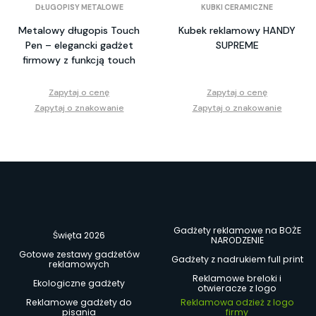
DŁUGOPISY METALOWE
KUBKI CERAMICZNE
Metalowy długopis Touch
Kubek reklamowy HANDY
Pen – elegancki gadżet
SUPREME
firmowy z funkcją touch
Zapytaj o cenę
Zapytaj o cenę
Zapytaj o znakowanie
Zapytaj o znakowanie
Gadżety reklamowe na BOŻE
Święta 2026
NARODZENIE
Gotowe zestawy gadżetów
Gadżety z nadrukiem full print
reklamowych
Reklamowe breloki i
Ekologiczne gadżety
otwieracze z logo
Reklamowe gadżety do
Reklamowa odzież z logo
pisania
firmy