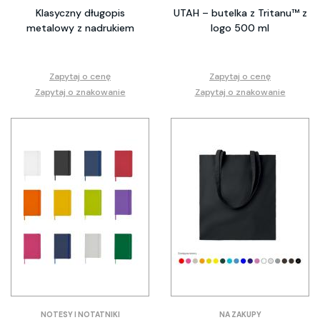
Klasyczny długopis
UTAH – butelka z Tritanu™ z
metalowy z nadrukiem
logo 500 ml
Zapytaj o cenę
Zapytaj o cenę
Zapytaj o znakowanie
Zapytaj o znakowanie
NOTESY I NOTATNIKI
NA ZAKUPY