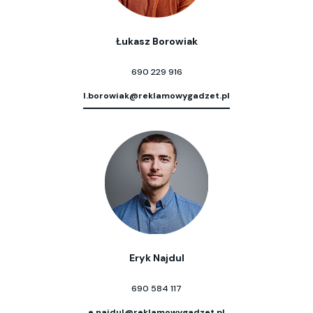
Łukasz Borowiak
690 229 916
l.borowiak@reklamowygadzet.pl
Eryk Najdul
690 584 117
e.najdul@reklamowygadzet.pl