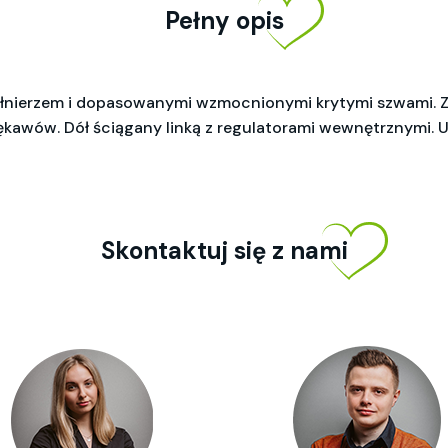
Pełny opis
ołnierzem i dopasowanymi wzmocnionymi krytymi szwami. 
rękawów. Dół ściągany linką z regulatorami wewnętrznymi. 
Skontaktuj się z nami