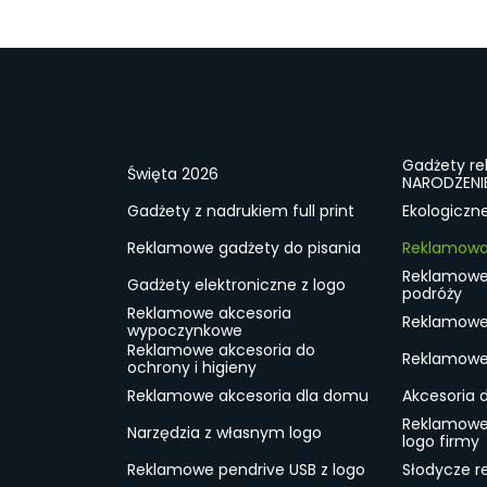
Gadżety r
Święta 2026
NARODZENI
Gadżety z nadrukiem full print
Ekologiczn
Reklamowe gadżety do pisania
Reklamowa 
Reklamowe
Gadżety elektroniczne z logo
podróży
Reklamowe akcesoria
Reklamowe 
wypoczynkowe
Reklamowe akcesoria do
Reklamowe 
ochrony i higieny
Reklamowe akcesoria dla domu
Akcesoria 
Reklamowe
Narzędzia z własnym logo
logo firmy
Reklamowe pendrive USB z logo
Słodycze r