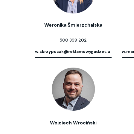
Weronika Śmierzchalska
500 399 202
w.skrzypczak@reklamowygadzet.pl
w.mar
Wojciech Wrociński