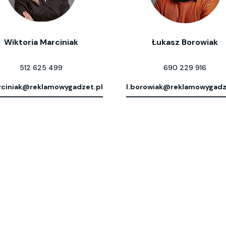
Wiktoria Marciniak
Łukasz Borowiak
512 625 499
690 229 916
ciniak@reklamowygadzet.pl
l.borowiak@reklamowygadz