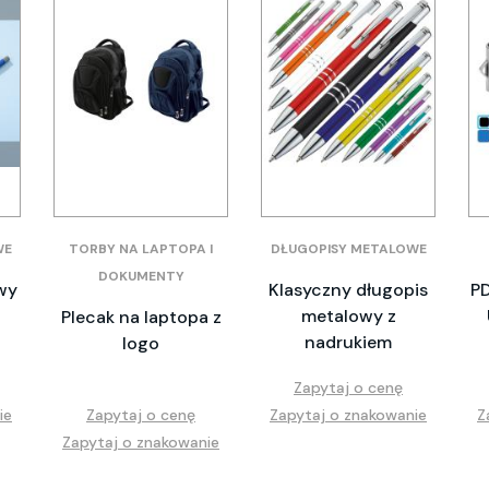
WE
TORBY NA LAPTOPA I
DŁUGOPISY METALOWE
DOKUMENTY
wy
Klasyczny długopis
PD
metalowy z
Plecak na laptopa z
nadrukiem
logo
Zapytaj o cenę
ie
Zapytaj o cenę
Zapytaj o znakowanie
Z
Zapytaj o znakowanie