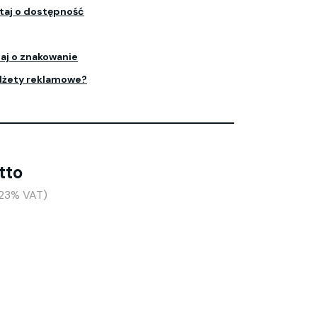
taj o dostępność
aj o znakowanie
dżety reklamowe?
tto
(+23% VAT)