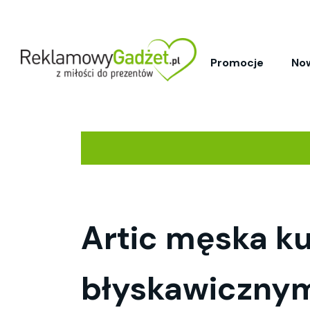
Promocje
No
Artic męska k
błyskawicznym