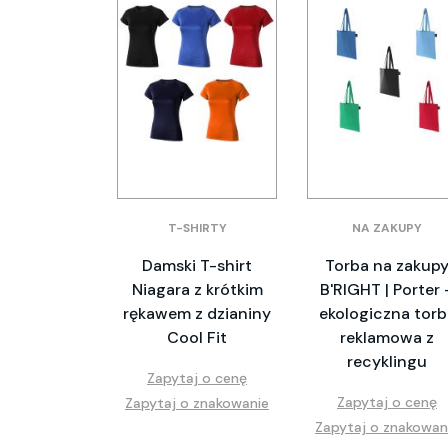
T-SHIRTY
NA ZAKUPY
Damski T-shirt
Torba na zakup
Niagara z krótkim
B'RIGHT | Porter 
rękawem z dzianiny
ekologiczna torb
Cool Fit
reklamowa z
recyklingu
Zapytaj o cenę
Zapytaj o cenę
Zapytaj o znakowanie
Zapytaj o znakowan