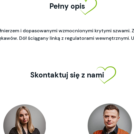
Pełny opis
ołnierzem i dopasowanymi wzmocnionymi krytymi szwami. 
rękawów. Dół ściągany linką z regulatorami wewnętrznymi. 
Skontaktuj się z nami