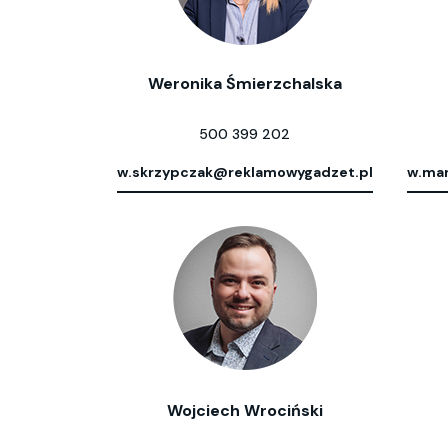
Weronika Śmierzchalska
500 399 202
w.skrzypczak@reklamowygadzet.pl
w.mar
Wojciech Wrociński