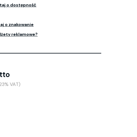
taj o dostępność
aj o znakowanie
dżety reklamowe?
tto
(+23% VAT)