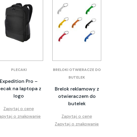
PLECAKI
BRELOKI OTWIERACZE DO
BUTELEK
Expedition Pro –
lecak na laptopa z
Brelok reklamowy z
logo
otwieraczem do
butelek
Zapytaj o cenę
apytaj o znakowanie
Zapytaj o cenę
Zapytaj o znakowanie