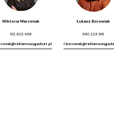
Wiktoria Marciniak
Łukasz Borowiak
512 625 499
690 229 916
ciniak@reklamowygadzet.pl
l.borowiak@reklamowygadz