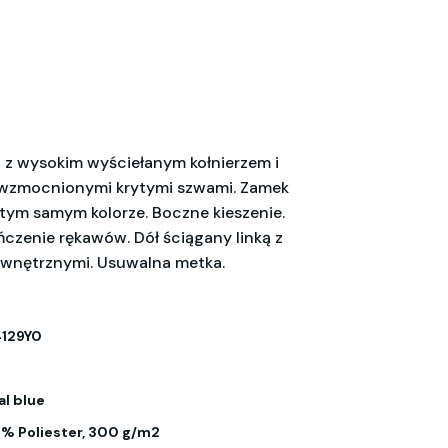
 z wysokim wyściełanym kołnierzem i
zmocnionymi krytymi szwami. Zamek
tym samym kolorze. Boczne kieszenie.
ńczenie rękawów. Dół ściągany linką z
ewnętrznymi. Usuwalna metka.
129Y0
al blue
% Poliester, 300 g/m2