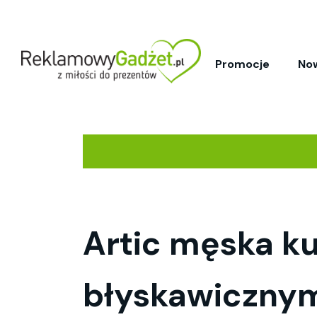
Promocje
No
Artic męska k
błyskawicznym