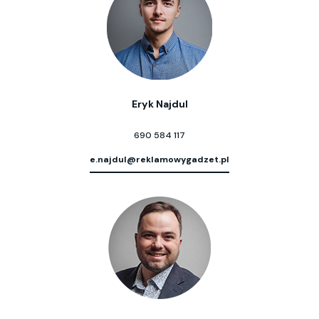
Eryk Najdul
690 584 117
e.najdul@reklamowygadzet.pl