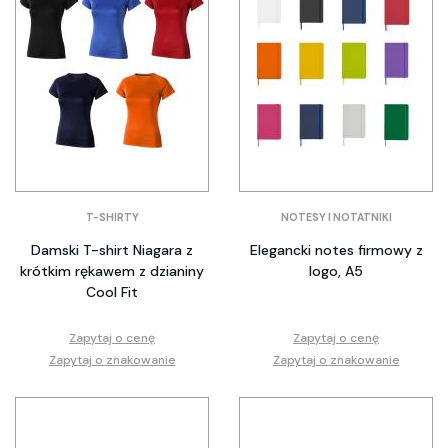
T-SHIRTY
NOTESY I NOTATNIKI
Damski T-shirt Niagara z
Elegancki notes firmowy z
krótkim rękawem z dzianiny
logo, A5
Cool Fit
Zapytaj o cenę
Zapytaj o cenę
Zapytaj o znakowanie
Zapytaj o znakowanie