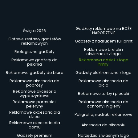
Gadżety reklamowe na BOŻE
Święta 2026
NARODZENIE
Gotowe zestawy gadżetów
Gadżety z nadrukiem full print
reklamowych
Reklamowe breloki i
Ekologiczne gadżety
otwieracze z logo
Reklamowe gadżety do
Reklamowa odzież z logo
pisania
firmy
Reklamowe gadżety do biura
Gadżety elektroniczne z logo
Reklamowe akcesoria do
Reklamowe akcesoria do
podróży
picia
Reklamowe akcesoria
Reklamowe torby i plecaki
wypoczynkowe
Reklamowe parasole i
Reklamowe akcesoria do
peleryny
ochrony i higieny
Reklamowe akcesoria dla
Poligrafia, nadruki reklamowe
dzieci
Reklamowe akcesoria dla
Akcesoria do alkoholu
domu
Gadżety premium
Narzędzia z własnym logo