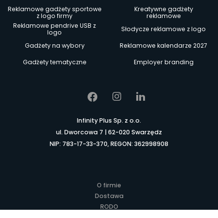
Reklamowe gadżety sportowe
Kreatywne gadżety
z logo firmy
reklamowe
Reklamowe pendrive USB z
Słodycze reklamowe z logo
logo
Gadżety na wybory
Reklamowe kalendarze 2027
Gadżety tematyczne
Employer branding
Infinity Plus Sp. z o.o.
ul. Dworcowa 7 | 62-020 Swarzędz
NIP: 783-17-33-370, REGON: 362998908
O firmie
Dostawa
RODO
Kontakt