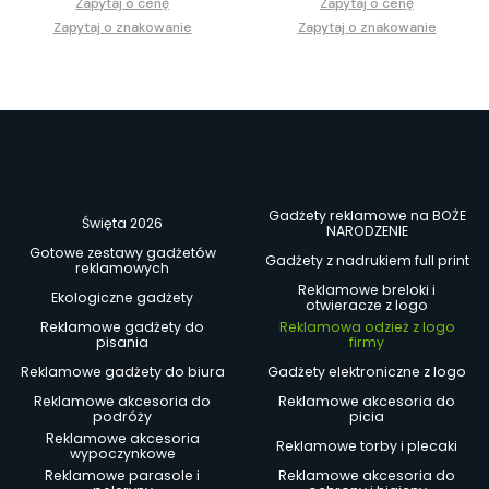
Zapytaj o cenę
Zapytaj o cenę
Zapytaj o znakowanie
Zapytaj o znakowanie
Gadżety reklamowe na BOŻE
Święta 2026
NARODZENIE
Gotowe zestawy gadżetów
Gadżety z nadrukiem full print
reklamowych
Reklamowe breloki i
Ekologiczne gadżety
otwieracze z logo
Reklamowe gadżety do
Reklamowa odzież z logo
pisania
firmy
Reklamowe gadżety do biura
Gadżety elektroniczne z logo
Reklamowe akcesoria do
Reklamowe akcesoria do
podróży
picia
Reklamowe akcesoria
Reklamowe torby i plecaki
wypoczynkowe
Reklamowe parasole i
Reklamowe akcesoria do