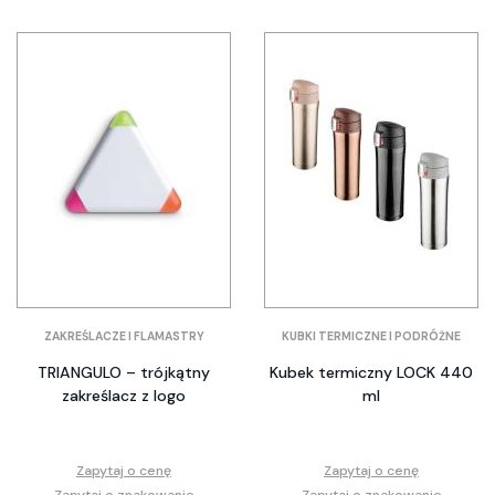
ZAKREŚLACZE I FLAMASTRY
KUBKI TERMICZNE I PODRÓŻNE
TRIANGULO – trójkątny
Kubek termiczny LOCK 440
zakreślacz z logo
ml
Zapytaj o cenę
Zapytaj o cenę
Zapytaj o znakowanie
Zapytaj o znakowanie