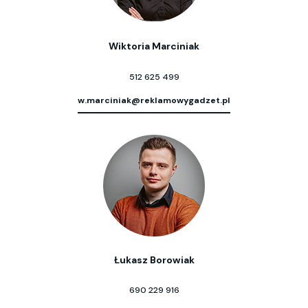
Wiktoria Marciniak
512 625 499
w.marciniak@reklamowygadzet.pl
Łukasz Borowiak
690 229 916