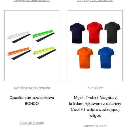
AKCESORIA DO ROWERU
T-SHIRTY
Opaska samozaciskowa
Męski T-shirt Niagara z
BONDO
krótkim rękawem z dzianiny
Cool Fit odprowadzającej
wilgoć
Zapytaj o cenę
Zapytaj o cenę