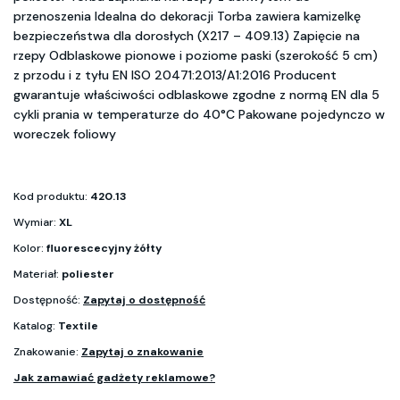
przenoszenia Idealna do dekoracji Torba zawiera kamizelkę
bezpieczeństwa dla dorosłych (X217 – 409.13) Zapięcie na
rzepy Odblaskowe pionowe i poziome paski (szerokość 5 cm)
z przodu i z tyłu EN ISO 20471:2013/A1:2016 Producent
gwarantuje właściwości odblaskowe zgodne z normą EN dla 5
cykli prania w temperaturze do 40°C Pakowane pojedynczo w
woreczek foliowy
Kod produktu:
420.13
Wymiar:
XL
Kolor:
fluorescecyjny żółty
Materiał:
poliester
Dostępność:
Zapytaj o dostępność
Katalog:
Textile
Znakowanie:
Zapytaj o znakowanie
Jak zamawiać gadżety reklamowe?