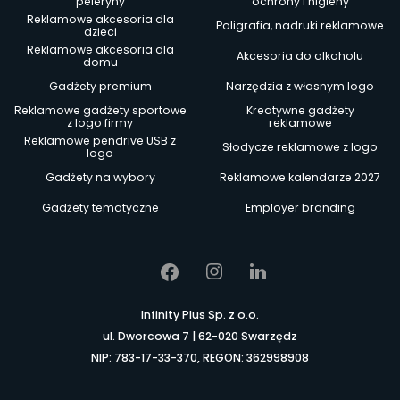
peleryny
ochrony i higieny
Reklamowe akcesoria dla
Poligrafia, nadruki reklamowe
dzieci
Reklamowe akcesoria dla
Akcesoria do alkoholu
domu
Gadżety premium
Narzędzia z własnym logo
Reklamowe gadżety sportowe
Kreatywne gadżety
z logo firmy
reklamowe
Reklamowe pendrive USB z
Słodycze reklamowe z logo
logo
Gadżety na wybory
Reklamowe kalendarze 2027
Gadżety tematyczne
Employer branding
Infinity Plus Sp. z o.o.
ul. Dworcowa 7 | 62-020 Swarzędz
NIP: 783-17-33-370, REGON: 362998908