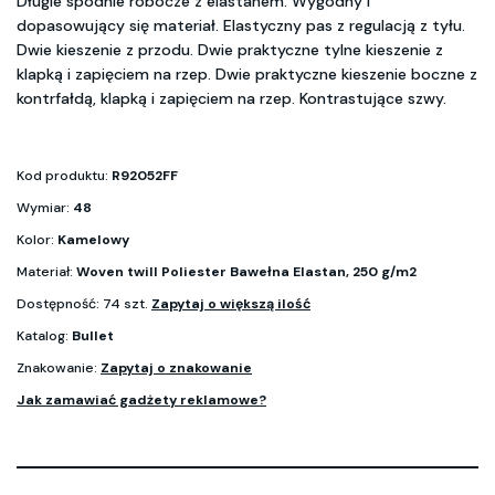
Długie spodnie robocze z elastanem. Wygodny i
dopasowujący się materiał. Elastyczny pas z regulacją z tyłu.
Dwie kieszenie z przodu. Dwie praktyczne tylne kieszenie z
klapką i zapięciem na rzep. Dwie praktyczne kieszenie boczne z
kontrfałdą, klapką i zapięciem na rzep. Kontrastujące szwy.
Kod produktu:
R92052FF
Wymiar:
48
Kolor:
Kamelowy
Materiał:
Woven twill Poliester Bawełna Elastan, 250 g/m2
Dostępność: 74 szt.
Zapytaj o większą ilość
Katalog:
Bullet
Znakowanie:
Zapytaj o znakowanie
Jak zamawiać gadżety reklamowe?