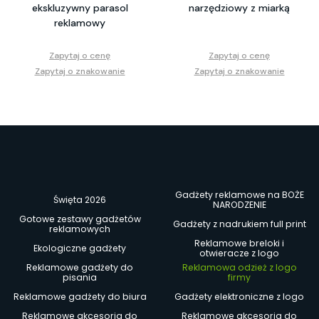
ekskluzywny parasol
narzędziowy z miarką
reklamowy
Zapytaj o cenę
Zapytaj o cenę
Zapytaj o znakowanie
Zapytaj o znakowanie
Gadżety reklamowe na BOŻE
Święta 2026
NARODZENIE
Gotowe zestawy gadżetów
Gadżety z nadrukiem full print
reklamowych
Reklamowe breloki i
Ekologiczne gadżety
otwieracze z logo
Reklamowe gadżety do
Reklamowa odzież z logo
pisania
firmy
Reklamowe gadżety do biura
Gadżety elektroniczne z logo
Reklamowe akcesoria do
Reklamowe akcesoria do