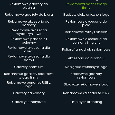
Reklamowe gadżety do
Reklamowa odzież z logo
pisania
firmy
Reklamowe gadżety do biura
Gadżety elektroniczne z logo
Reklamowe akcesoria do
Reklamowe akcesoria do
podróży
picia
Reklamowe akcesoria
Reklamowe torby i plecaki
wypoczynkowe
Reklamowe parasole i
Reklamowe akcesoria do
peleryny
ochrony i higieny
Reklamowe akcesoria dla
Poligrafia, nadruki reklamowe
dzieci
Reklamowe akcesoria dla
Akcesoria do alkoholu
domu
Gadżety premium
Narzędzia z własnym logo
Reklamowe gadżety sportowe
Kreatywne gadżety
z logo firmy
reklamowe
Reklamowe pendrive USB z
Słodycze reklamowe z logo
logo
Gadżety na wybory
Reklamowe kalendarze 2027
Gadżety tematyczne
Employer branding