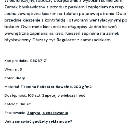
Wielofunkcyjny, roboczy bezrękawnik z wysokim kołnierzem.
Zamek błyskawiczny z przodu z paskiem i zapięciem na rzep.
Jedna zewnętrzna kieszeń na telefon po prawej stronie. Dwie
przednie kieszenie z kontrfałdą i otworami wentylacyjnymi po
bokach. Dwie małe kieszonki na długopisy. Jedna kieszeń
wewnętrzna zapinana na rzep. Kieszeń zapinana na zamek
błyskawiczny. Dłuższy tył. Regulator z samozaciskiem.
Kod produktu:
R50671Z1
Wymiar:
S
Kolor:
Biały
Materiał:
Tkanina Poliester Bawełna, 200 g/m2
Dostępność: 103 szt.
Zapytaj o większą ilość
Katalog:
Bullet
Znakowanie:
Zapytaj o znakowanie
Jak zamawiać gadżety reklamowe?