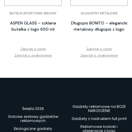
BUTELKI SPORTOWE I BIDONY
DŁUGOPISY METALOWE
ASPEN GLASS – szklana
Długopis BONITO – elegancki
butelka z logo 650 ml
metalowy długopis z logo
Zapytaj o cenę
Zapytaj o cenę
Zapytaj o znakowanie
Zapytaj o znakowanie
Gadżety reklamowe na BOŻE
Święta 2026
NARODZENIE
Gotowe zestawy gadżetów
Gadżety z nadrukiem full print
reklamowych
Reklamowe breloki i
Ekologiczne gadżety
otwieracze z logo