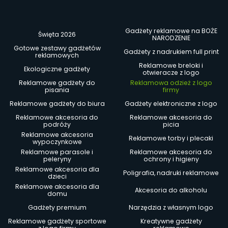
Gadżety reklamowe na BOŻE
Święta 2026
NARODZENIE
Gotowe zestawy gadżetów
Gadżety z nadrukiem full print
reklamowych
Reklamowe breloki i
Ekologiczne gadżety
otwieracze z logo
Reklamowe gadżety do
Reklamowa odzież z logo
pisania
firmy
Reklamowe gadżety do biura
Gadżety elektroniczne z logo
Reklamowe akcesoria do
Reklamowe akcesoria do
podróży
picia
Reklamowe akcesoria
Reklamowe torby i plecaki
wypoczynkowe
Reklamowe parasole i
Reklamowe akcesoria do
peleryny
ochrony i higieny
Reklamowe akcesoria dla
Poligrafia, nadruki reklamowe
dzieci
Reklamowe akcesoria dla
Akcesoria do alkoholu
domu
Gadżety premium
Narzędzia z własnym logo
Reklamowe gadżety sportowe
Kreatywne gadżety