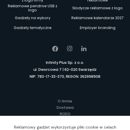
z logo firmy
reklamowe
Reklamowe pendrive USB z
Słodycze reklamowe z logo
logo
Gadżety na wybory
Reklamowe kalendarze 2027
Gadżety tematyczne
Employer branding
Infinity Plus Sp. z o.o.
ul. Dworcowa 7 | 62-020 Swarzędz
NIP: 783-17-33-370, REGON: 362998908
O firmie
Dostawa
RODO
Kontakt
Regulamin
Reklamowy gadżet wykorzystuje pliki cookie w celach