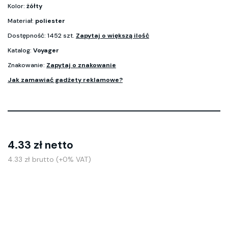
Kolor:
żółty
Materiał:
poliester
Dostępność: 1452 szt.
Zapytaj o większą ilość
Katalog:
Voyager
Znakowanie:
Zapytaj o znakowanie
Jak zamawiać gadżety reklamowe?
4.33 zł netto
4.33 zł brutto (+0% VAT)