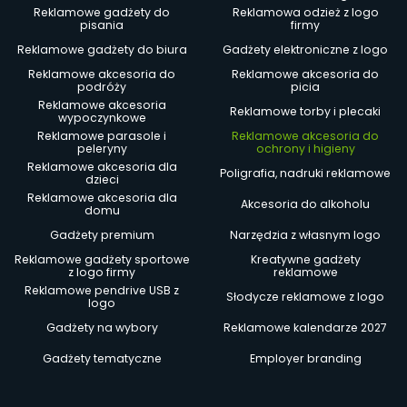
Reklamowe gadżety do
Reklamowa odzież z logo
pisania
firmy
Reklamowe gadżety do biura
Gadżety elektroniczne z logo
Reklamowe akcesoria do
Reklamowe akcesoria do
podróży
picia
Reklamowe akcesoria
Reklamowe torby i plecaki
wypoczynkowe
Reklamowe parasole i
Reklamowe akcesoria do
peleryny
ochrony i higieny
Reklamowe akcesoria dla
Poligrafia, nadruki reklamowe
dzieci
Reklamowe akcesoria dla
Akcesoria do alkoholu
domu
Gadżety premium
Narzędzia z własnym logo
Reklamowe gadżety sportowe
Kreatywne gadżety
z logo firmy
reklamowe
Reklamowe pendrive USB z
Słodycze reklamowe z logo
logo
Gadżety na wybory
Reklamowe kalendarze 2027
Gadżety tematyczne
Employer branding