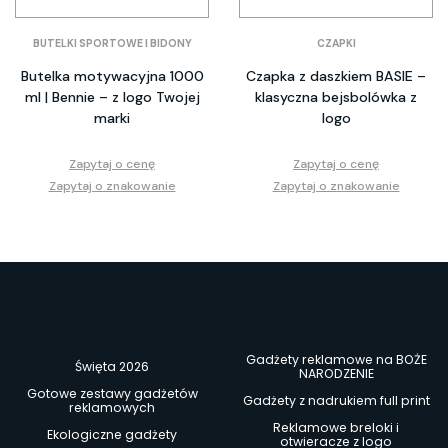
BUTELKI SPORTOWE I BIDONY
CZAPKI
Butelka motywacyjna 1000
Czapka z daszkiem BASIE –
ml | Bennie – z logo Twojej
klasyczna bejsbolówka z
marki
logo
Zapytaj o cenę
Zapytaj o cenę
Zapytaj o znakowanie
Zapytaj o znakowanie
Gadżety reklamowe na BOŻE
Święta 2026
NARODZENIE
Gotowe zestawy gadżetów
Gadżety z nadrukiem full print
reklamowych
Reklamowe breloki i
Ekologiczne gadżety
otwieracze z logo