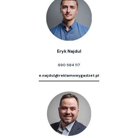
Eryk Najdul
690 584 117
e.najdul@reklamowygadzet.pl