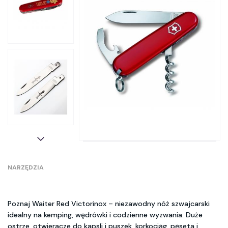
NARZĘDZIA
Poznaj Waiter Red Victorinox – niezawodny nóż szwajcarski
idealny na kemping, wędrówki i codzienne wyzwania. Duże
ostrze, otwieracze do kapsli i puszek, korkociąg, pęseta i