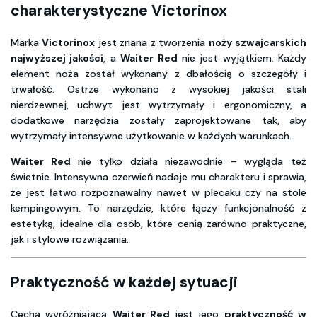
charakterystyczne Victorinox
Marka
Victorinox
jest znana z tworzenia
noży szwajcarskich
najwyższej jakości
, a
Waiter Red
nie jest wyjątkiem. Każdy
element noża został wykonany z dbałością o szczegóły i
trwałość. Ostrze wykonano z wysokiej jakości stali
nierdzewnej, uchwyt jest wytrzymały i ergonomiczny, a
dodatkowe narzędzia zostały zaprojektowane tak, aby
wytrzymały intensywne użytkowanie w każdych warunkach.
Waiter Red
nie tylko działa niezawodnie – wygląda też
świetnie. Intensywna czerwień nadaje mu charakteru i sprawia,
że jest łatwo rozpoznawalny nawet w plecaku czy na stole
kempingowym. To narzędzie, które łączy funkcjonalność z
estetyką, idealne dla osób, które cenią zarówno praktyczne,
jak i stylowe rozwiązania.
Praktyczność w każdej sytuacji
Cechą wyróżniającą
Waiter Red
jest jego
praktyczność w