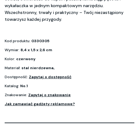
wykałaczka w jednym kompaktowym narzędziu.
Wszechstronny, trwały i praktyczny – Twój niezastąpiony
towarzysz każdej przygody.
Kod produktu:
0330305
Wymiar:
8,4 x 1,5 x 2,6 cm
Kolor:
czerwony
Materiał:
stal nierdzewna,
Dostępność:
Zapytaj o dostępność
Katalog:
No.1
Znakowanie:
Zapytaj o znakowanie
Jak zamawiać gadżety reklamowe?