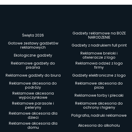
Gadżety reklamowe na BOŻE
Święta 2026
NARODZENIE
Gotowe zestawy gadżetów
Gadżety z nadrukiem full print
reklamowych
Reklamowe breloki i
Ekologiczne gadżety
otwieracze z logo
Reklamowe gadżety do
Reklamowa odzież z logo
pisania
firmy
Reklamowe gadżety do biura
Gadżety elektroniczne z logo
Reklamowe akcesoria do
Reklamowe akcesoria do
podróży
picia
Reklamowe akcesoria
Reklamowe torby i plecaki
wypoczynkowe
Reklamowe parasole i
Reklamowe akcesoria do
peleryny
ochrony i higieny
Reklamowe akcesoria dla
Poligrafia, nadruki reklamowe
dzieci
Reklamowe akcesoria dla
Akcesoria do alkoholu
domu