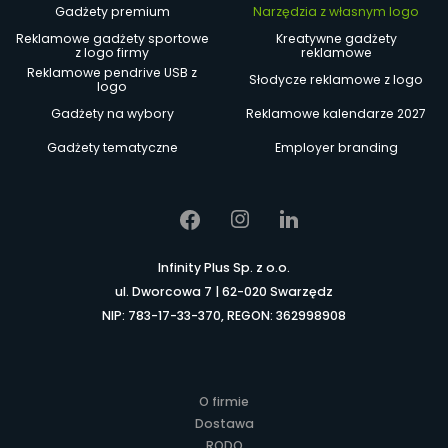
Gadżety premium
Narzędzia z własnym logo
Reklamowe gadżety sportowe
Kreatywne gadżety
z logo firmy
reklamowe
Reklamowe pendrive USB z
Słodycze reklamowe z logo
logo
Gadżety na wybory
Reklamowe kalendarze 2027
Gadżety tematyczne
Employer branding
Infinity Plus Sp. z o.o.
ul. Dworcowa 7 | 62-020 Swarzędz
NIP: 783-17-33-370, REGON: 362998908
O firmie
Dostawa
RODO