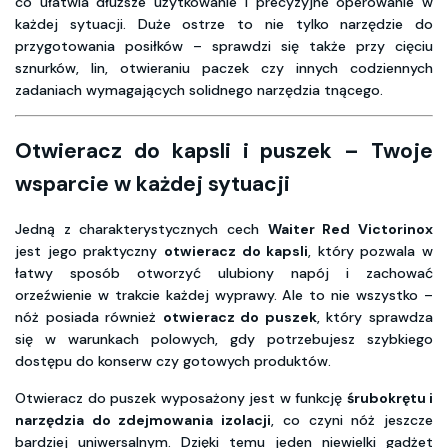
co ułatwia dłuższe użytkowanie i precyzyjne operowanie w
każdej sytuacji. Duże ostrze to nie tylko narzędzie do
przygotowania posiłków – sprawdzi się także przy cięciu
sznurków, lin, otwieraniu paczek czy innych codziennych
zadaniach wymagających solidnego narzędzia tnącego.
Otwieracz do kapsli i puszek – Twoje
wsparcie w każdej sytuacji
Jedną z charakterystycznych cech
Waiter Red Victorinox
jest jego praktyczny
otwieracz do kapsli
, który pozwala w
łatwy sposób otworzyć ulubiony napój i zachować
orzeźwienie w trakcie każdej wyprawy. Ale to nie wszystko –
nóż posiada również
otwieracz do puszek
, który sprawdza
się w warunkach polowych, gdy potrzebujesz szybkiego
dostępu do konserw czy gotowych produktów.
Otwieracz do puszek wyposażony jest w funkcję
śrubokrętu i
narzędzia do zdejmowania izolacji
, co czyni nóż jeszcze
bardziej uniwersalnym. Dzięki temu jeden niewielki gadżet