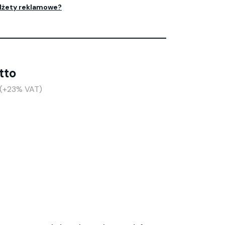
dżety reklamowe?
tto
 (+23% VAT)