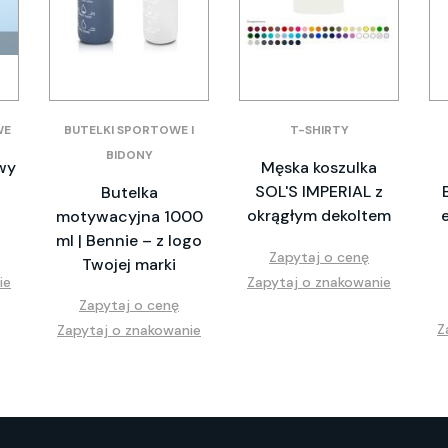
WE
BUTELKI SPORTOWE I
T-SHIRTY
BIDONY
wy
Męska koszulka
SOL'S IMPERIAL z
Butelka
okrągłym dekoltem
motywacyjna 1000
ml | Bennie – z logo
Zapytaj o cenę
Twojej marki
ie
Zapytaj o znakowanie
Zapytaj o cenę
Z
Zapytaj o znakowanie