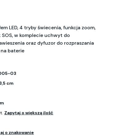
łem LED, 4 tryby świecenia, funkcja zoom,
k SOS, w komplecie uchwyt do
zawieszenia oraz dyfuzor do rozpraszania
 na baterie
005-03
 3,5 cm
um
zt.
Zapytaj o większą ilość
aj o znakowanie