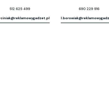
512 625 499
690 229 916
ciniak@reklamowygadzet.pl
l.borowiak@reklamowygadz