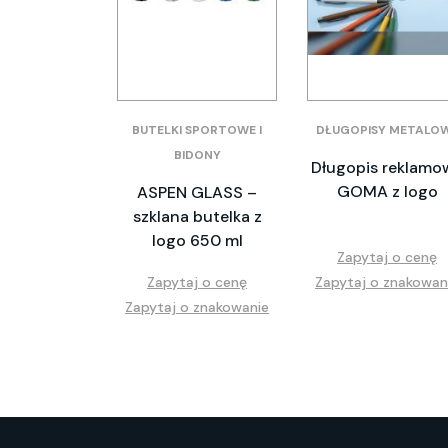
BUTELKI SPORTOWE I
DŁUGOPISY METALO
BIDONY
Długopis reklamo
GOMA z logo
ASPEN GLASS –
szklana butelka z
logo 650 ml
Zapytaj o cenę
Zapytaj o cenę
Zapytaj o znakowan
Zapytaj o znakowanie