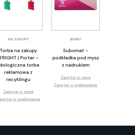
NA ZAKUPY
BIURO
Torba na zakupy
Subomat –
B'RIGHT | Porter –
podkładka pod mysz
ekologiczna torba
z nadrukiem
reklamowa z
Zapytaj o cenę
recyklingu
Zapytaj o znakowanie
Zapytaj o cenę
apytaj o znakowanie