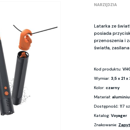
NARZĘDZIA
Latarka ze świat
posiada przycis
przenoszenia i 
światła, zasilana
Kod produktu:
VH
Wymiar:
3,5 x 21 x
Kolor:
czarny
Materiał:
alumini
Dostępność: 117 s
Katalog:
Voyager
Znakowanie:
Zapyt