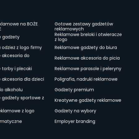
eklamowe na BOŻE
Gotowe zestawy gadżetów
E
reklamowych
Reklamowe breloki i otwieracze
e gadżety
z logo
odzież z logo firmy
Reklamowe gadżety do biura
 akcesoria do
Reklamowe akcesoria do picia
torby i plecaki
Reklamowe parasole i peleryny
akcesoria dla dzieci
Poligrafia, nadruki reklamowe
do alkoholu
Gadżety premium
 gadżety sportowe z
Kreatywne gadżety reklamowe
eklamowe z logo
Gadżety na wybory
ematyczne
Employer branding