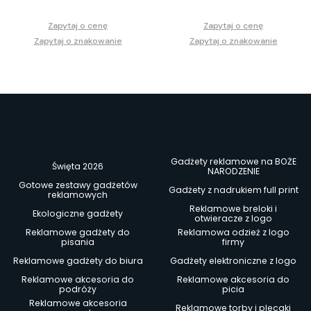
Zapytaj o cenę
Zapytaj o cenę
Zapytaj o znakowanie
Zapytaj o znakowanie
Gadżety reklamowe na BOŻE
Święta 2026
NARODZENIE
Gotowe zestawy gadżetów
Gadżety z nadrukiem full print
reklamowych
Reklamowe breloki i
Ekologiczne gadżety
otwieracze z logo
Reklamowe gadżety do
Reklamowa odzież z logo
pisania
firmy
Reklamowe gadżety do biura
Gadżety elektroniczne z logo
Reklamowe akcesoria do
Reklamowe akcesoria do
podróży
picia
Reklamowe akcesoria
Reklamowe torby i plecaki