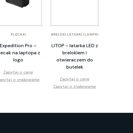
PLECAKI
BRELOKI LATARKI I LAMPKI
Expedition Pro –
LITOP – latarka LED z
lecak na laptopa z
brelokiem i
logo
otwieraczem do
butelek
Zapytaj o cenę
Zapytaj o cenę
apytaj o znakowanie
Zapytaj o znakowanie