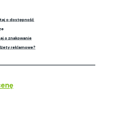
taj o dostępność
ze
aj o znakowanie
dżety reklamowe?
cenę