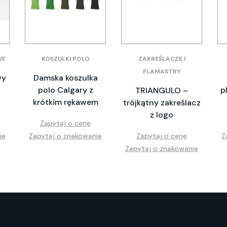
WE
KOSZULKI POLO
ZAKREŚLACZE I
FLAMASTRY
wy
Damska koszulka
polo Calgary z
p
TRIANGULO –
krótkim rękawem
trójkątny zakreślacz
z logo
Zapytaj o cenę
ie
Zapytaj o znakowanie
Zapytaj o cenę
Z
Zapytaj o znakowanie