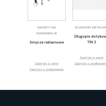
GADŻETY NA
DŁUGOPISY METALO
KONFERENCJE
Długopis dotyko
TIN 2
Smycze reklamowe
Zapytaj o cenę
Zapytaj o cenę
Zapytaj o znakowan
Zapytaj o znakowanie