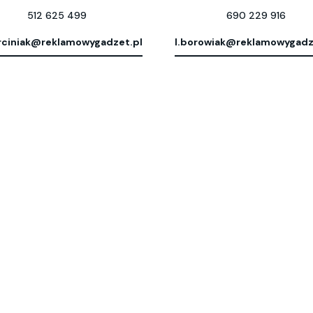
512 625 499
690 229 916
ciniak@reklamowygadzet.pl
l.borowiak@reklamowygadz