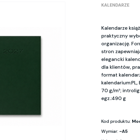
KALENDARZE
Kalendarze ksią
praktyczny wybór
organizację. For
stron zapewniaj
elegancki kalen
dla klientów, p
format kalendarz
kalendarium:PL, 
70 g/m²; introli
egz.:490 g
Kod produktu:
Mod
Wymiar:
~A5