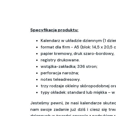
Specyfikacja produktu:
Kalendarz w układzie dziennym (1 dzień
format dla firm - A5 (blok: 14,5 x 20,5 
papier kremowy, druk szaro-bordowy,
registry drukowane.
wstążka-zakładka; 336 stron;
perforacja narożna;
notes teleadresowy.
trzy rodzaje okleiny skóropodobnej ora
typy okładek: standard lub miękka – w 
Jesteśmy pewni, że nasi kalendarze skute
nam swoje zadanie już dziś i ciesz się tr
dziennych w twardej oprawie z nadrukiem