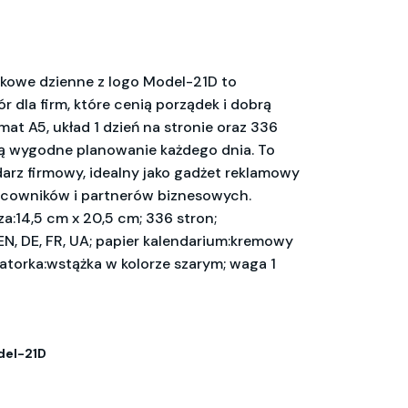
żkowe dzienne z logo Model-21D to
 dla firm, które cenią porządek i dobrą
mat A5, układ 1 dzień na stronie oraz 336
ą wygodne planowanie każdego dnia. To
darz firmowy, idealny jako gadżet reklamowy
racowników i partnerów biznesowych.
a:14,5 cm x 20,5 cm; 336 stron;
EN, DE, FR, UA; papier kalendarium:kremowy
gatorka:wstążka w kolorze szarym; waga 1
el-21D