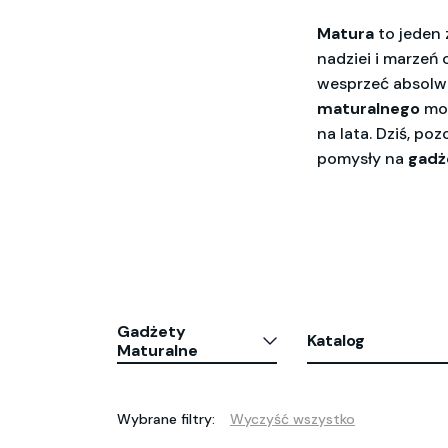
Matura
to jeden 
nadziei i marzeń
wesprzeć absolw
maturalnego
moż
na lata. Dziś, p
pomysły na
gadż
Gadżety
Katalog
Maturalne
Wybrane filtry:
Wyczyść wszystko