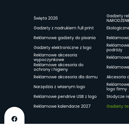
Gadżety r
Święta 2026
NARODZENI
Gadżety z nadrukiem full print
Ekologiczn
Reklamowe gadżety do pisania
Reklamowa 
Reklamowe
Gadżety elektroniczne z logo
podróży
Reklamowe akcesoria
Reklamowe 
wypoczynkowe
Reklamowe akcesoria do
Reklamowe 
ochrony i higieny
Reklamowe akcesoria dla domu
Akcesoria 
Reklamowe
Narzędzia z własnym logo
logo firmy
Reklamowe pendrive USB z logo
Słodycze r
Reklamowe kalendarze 2027
Gadżety t
O firmie
Dostawa
RODO
Kontakt
Reg