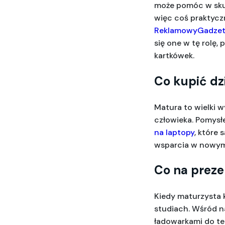
może pomóc w skup
ReklamowyGadzet
się one w tę rolę
kartkówek.
Co kupić dz
Matura to wielki 
człowieka. Pomysłe
na laptopy
, które 
wsparcia w nowym e
Co na preze
Kiedy maturzysta k
studiach. Wśród na
ładowarkami do te