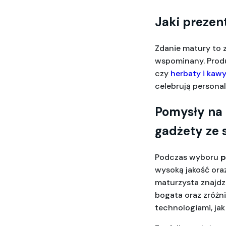
Jaki prezen
Zdanie matury to z
wspominany. Produ
czy 
herbaty i kaw
celebrują personali
Pomysły na 
gadżety ze
Podczas wyboru 
p
wysoką jakość ora
maturzysta znajdz
bogata oraz zróżn
technologiami, jak 