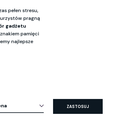
as pełen stresu,
aturzystów pragną
r gadżetu
 znakiem pamięci
jemy najlepsze
ena
ZASTOSUJ