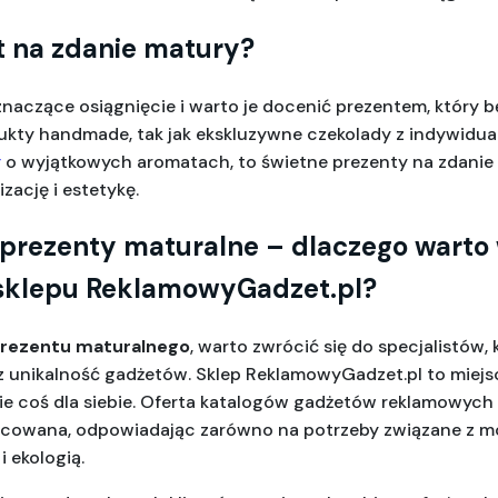
t na zdanie matury? 
naczące osiągnięcie i warto je docenić prezentem, który bę
kty handmade, tak jak ekskluzywne czekolady z indywidual
y
 o wyjątkowych aromatach, to świetne prezenty na zdanie m
zację i estetykę.
prezenty maturalne – dlaczego warto
 sklepu ReklamowyGadzet.pl?
rezentu maturalnego
, warto zwrócić się do specjalistów, 
z unikalność gadżetów. Sklep ReklamowyGadzet.pl to miejsc
ie coś dla siebie. Oferta katalogów gadżetów reklamowych n
icowana, odpowiadając zarówno na potrzeby związane z mo
i ekologią.