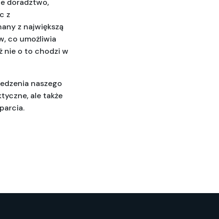
e doradztwo, 
 z 
any z największą 
w, co umożliwia 
nie o to chodzi w 
edzenia naszego 
ktyczne, ale także 
parcia.