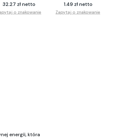
32.27 zł netto
1.49 zł netto
apytaj o znakowanie
Zapytaj o znakowanie
j energii, która 