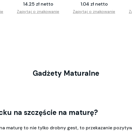
14.25 zł netto
1.04 zł netto
ie
Zapytaj o znakowanie
Zapytaj o znakowanie
Z
Gadżety Maturalne
cku na szczęście na maturę?
a maturę to nie tylko drobny gest, to przekazanie pozytywne