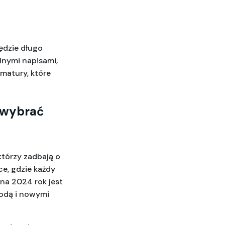
dzie długo 
nymi napisami, 
atury, które 
 wybrać 
którzy zadbają o 
e, gdzie każdy 
a 2024 rok jest 
dą i nowymi 