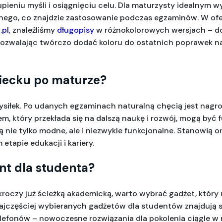
ieniu myśli i osiągnięciu celu. Dla maturzysty idealnym w
.pl
, znaleźliśmy 
długopisy
 w różnokolorowych wersjach – do
, pozwalając twórczo dodać koloru do ostatnich poprawek n
iecku po maturze?
wysiłek. Po udanych egzaminach naturalną chęcią jest nagr
m, który przekłada się na dalszą naukę i rozwój, mogą być 
są nie tylko modne, ale i niezwykle funkcjonalne. Stanowią o
tapie edukacji i kariery.
nt dla studenta?
roczy już ścieżką akademicką, warto wybrać gadżet, który u
jczęściej wybieranych gadżetów dla studentów znajdują się
lefonów – nowoczesne rozwiązania dla pokolenia ciągle w 