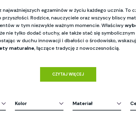
z najważniejszych egzaminów w życiu każdego ucznia. To cz
 o przyszłości. Rodzice, nauczyciele oraz wszyscy bliscy m
entów w tym niezwykle ważnym momencie. Właściwy
wybó
e nie tylko dodać otuchy, ale także stać się symbolicznym
ozostając w duchu innowacji i dbałości o środowisko, wskazu
ety maturalne
, łączące tradycję z nowoczesnością.
CZYTAJ WIĘCEJ
Kolor
Materiał
C