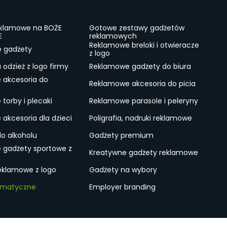
eklamowe na BOŻE
Gotowe zestawy gadżetów
E
reklamowych
Reklamowe breloki i otwieracze
e gadżety
z logo
odzież z logo firmy
Reklamowe gadżety do biura
 akcesoria do
Reklamowe akcesoria do picia
torby i plecaki
Reklamowe parasole i peleryny
akcesoria dla dzieci
Poligrafia, nadruki reklamowe
do alkoholu
Gadżety premium
 gadżety sportowe z
Kreatywne gadżety reklamowe
eklamowe z logo
Gadżety na wybory
ematyczne
Employer branding
ulamin
Lokalne Gadżety Reklamowe
Jak zamawiać?
S