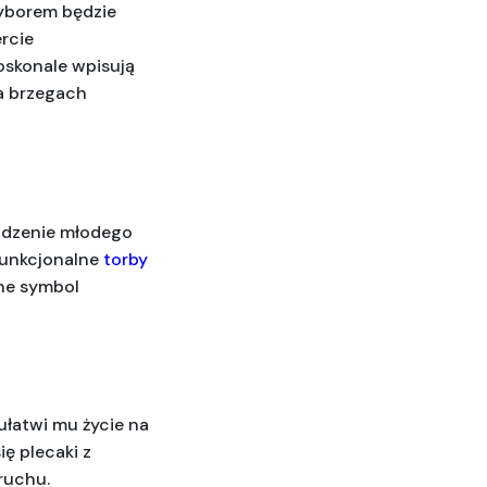
yborem będzie 
więc coś praktycznego, co znajdzie zastosowanie podczas egzaminów. W ofercie 
skonale wpisują 
a brzegach 
odzenie młodego 
funkcjonalne 
torby 
ne symbol 
łatwi mu życie na 
 plecaki z 
ruchu.