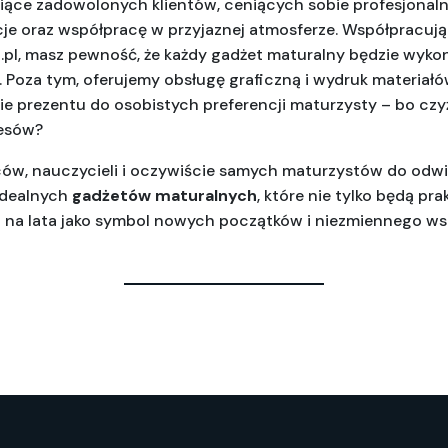
siące zadowolonych klientów, ceniących sobie profesjonaln
je oraz współpracę w przyjaznej atmosferze. Współpracując
l, masz pewność, że każdy gadżet maturalny będzie wykon
. Poza tym, oferujemy obsługę graficzną i wydruk materiałó
e prezentu do osobistych preferencji maturzysty – bo czyż 
esów?
ów, nauczycieli i oczywiście samych maturzystów do odwi
idealnych 
gadżetów maturalnych
, które nie tylko będą pra
 na lata jako symbol nowych początków i niezmiennego ws