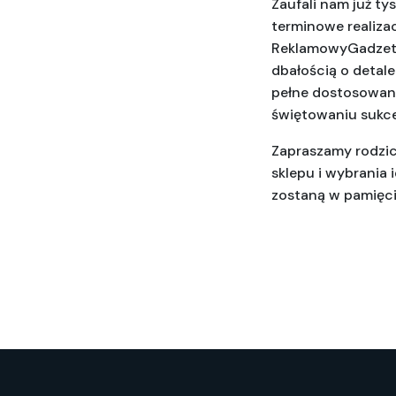
Zaufali nam już ty
terminowe realizac
ReklamowyGadzet.p
dbałością o detale
pełne dostosowani
świętowaniu sukc
Zapraszamy rodzic
sklepu i wybrania 
zostaną w pamięci