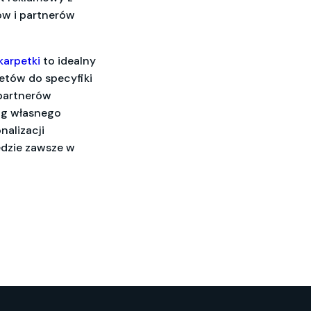
ów i partnerów
karpetki
to idealny
etów do specyfiki
 partnerów
ug własnego
nalizacji
ędzie zawsze w