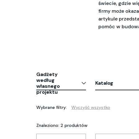
świecie, gdzie w
firmy może okaza
artykule przedst
pomóc w budowan
Gadżety
według
Katalog
własnego
projektu
Wybrane filtry:
Wyczyść wszystko
Znaleziono: 2 produktów