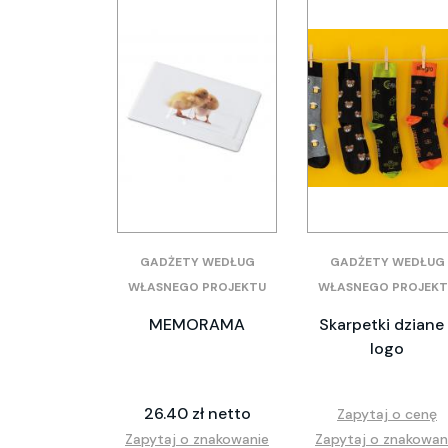
GADŻETY WEDŁUG
GADŻETY WEDŁUG
WŁASNEGO PROJEKTU
WŁASNEGO PROJEKT
MEMORAMA
Skarpetki dziane 
logo
26.40 zł netto
Zapytaj o cenę
Zapytaj o znakowanie
Zapytaj o znakowan