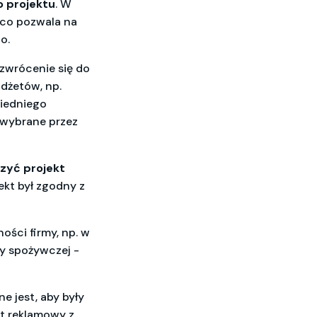
 projektu
. W
 co pozwala na
o.
zwrócenie się do
adżetów, np.
iedniego
 wybrane przez
zyć projekt
ekt był zgodny z
ości firmy, np. w
ży spożywczej -
e jest, aby były
et reklamowy z