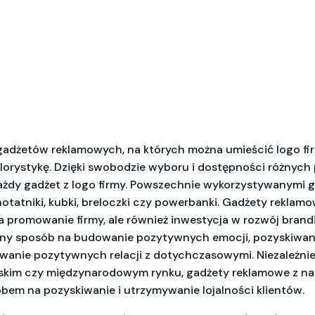
gadżetów reklamowych, na których można umieścić logo fir
lorystykę. Dzięki swobodzie wyboru i dostępności różnyc
ażdy gadżet z logo firmy. Powszechnie wykorzystywanymi g
 notatniki, kubki, breloczki czy powerbanki. Gadżety reklam
a promowanie firmy, ale również inwestycja w rozwój brandi
etny sposób na budowanie pozytywnych emocji, pozyskiwa
ywanie pozytywnych relacji z dotychczasowymi. Niezależnie
olskim czy międzynarodowym rynku, gadżety reklamowe z n
em na pozyskiwanie i utrzymywanie lojalności klientów.