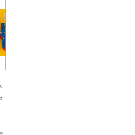
U
z
ie