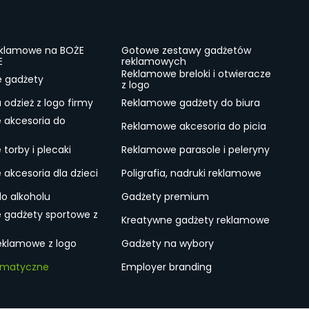
eklamowe na BOŻE
Gotowe zestawy gadżetów
E
reklamowych
Reklamowe breloki i otwieracze
e gadżety
z logo
odzież z logo firmy
Reklamowe gadżety do biura
 akcesoria do
Reklamowe akcesoria do picia
torby i plecaki
Reklamowe parasole i peleryny
akcesoria dla dzieci
Poligrafia, nadruki reklamowe
do alkoholu
Gadżety premium
 gadżety sportowe z
Kreatywne gadżety reklamowe
eklamowe z logo
Gadżety na wybory
ematyczne
Employer branding