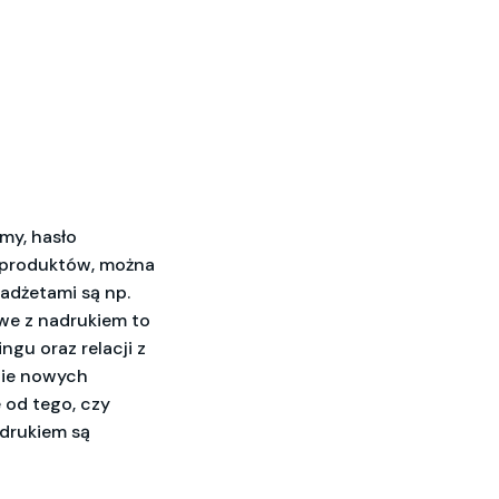
my, hasło
h produktów, można
adżetami są np.
owe z nadrukiem to
ngu oraz relacji z
nie nowych
 od tego, czy
adrukiem są