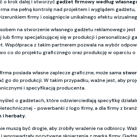
 o krok dalej i stworzyć
gadżet firmowy według własnego
firma ma pełną kontrolę nad projektem i wyglądem gadżetu,
izerunkiem firmy i osiągnięcie unikalnego efektu wizualneg
sobem na stworzenie własnego gadżetu reklamowego jest 
 lub firmy specjalizującej się w produkcji i personalizacji g
. Współpraca z takim partnerem pozwala na wybór odpow
wo co do projektu graficznego oraz produkcję w oparciu o
firma posiada własne zaplecze graficzne, może sama
stwor
ać go do produkcji. W takim przypadku, ważne jest, aby proj
icznymi i specyfikacją producenta.
śleć o gadżetach, które odzwierciedlają specyfikę działaln
letechnicznej - powerbanki z logo firmy, a dla firmy z bran
 i herbaty.
e muszą być drogie, aby zrobiły wrażenie na odbiorcy. Ważn
 i wprowadzały pozytywne skojarzenia z marką firmy. Gadż