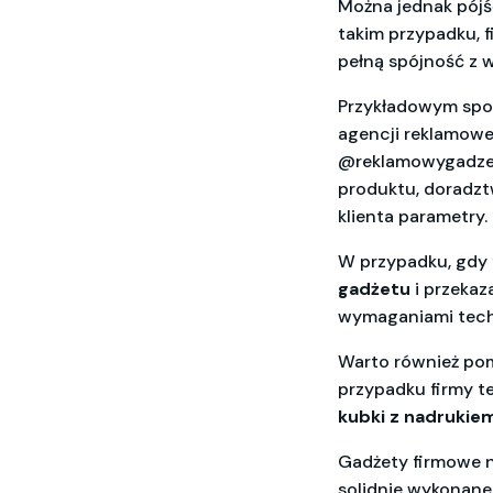
Można jednak pójść
takim przypadku, 
pełną spójność z w
Przykładowym spo
agencji reklamowej
@reklamowygadzet
produktu, doradzt
klienta parametry.
W przypadku, gdy 
gadżetu
i przekaz
wymaganiami techn
Warto również pomy
przypadku firmy te
kubki z nadrukiem
Gadżety firmowe ni
solidnie wykonane