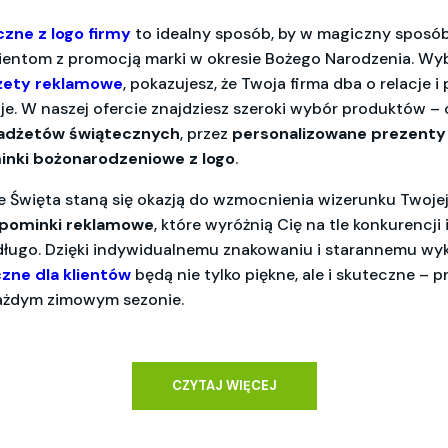
zne z logo firmy
to idealny sposób, by w magiczny sposó
ientom z promocją marki w okresie Bożego Narodzenia. Wyb
żety reklamowe
, pokazujesz, że Twoja firma dba o relacje 
. W naszej ofercie znajdziesz szeroki wybór produktów – 
gadżetów świątecznych
, przez
personalizowane prezenty
nki bożonarodzeniowe z logo
.
 Święta staną się okazją do wzmocnienia wizerunku Twojej
upominki reklamowe
, które wyróżnią Cię na tle konkurencji 
ługo. Dzięki indywidualnemu znakowaniu i starannemu wy
zne dla klientów
będą nie tylko piękne, ale i skuteczne – 
każdym zimowym sezonie.
CZYTAJ WIĘCEJ