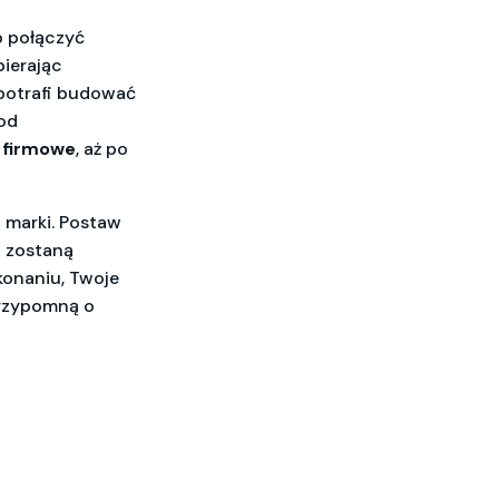
b połączyć
ierając
i potrafi budować
od
 firmowe
, aż po
 marki. Postaw
i zostaną
konaniu, Twoje
przypomną o