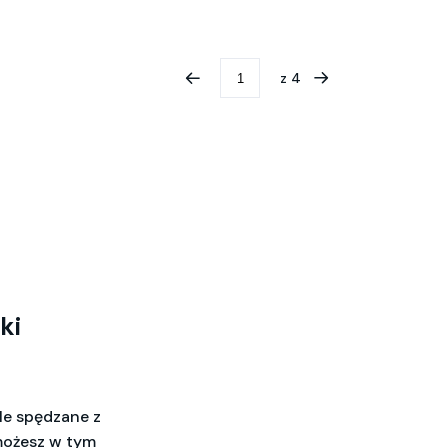
z
4
ki
ile spędzane z
 możesz w tym