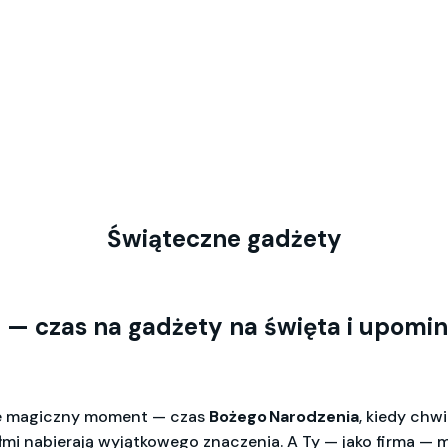
Świąteczne gadżety
u — czas na
gadżety na święta
i
upomin
e magiczny moment — czas
Bożego Narodzenia
, kiedy chw
ółmi nabierają wyjątkowego znaczenia. A Ty — jako firma —