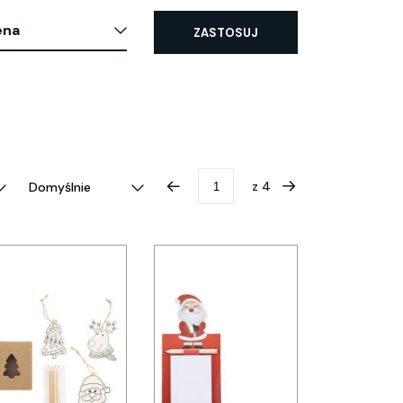
ena
ZASTOSUJ
z
4