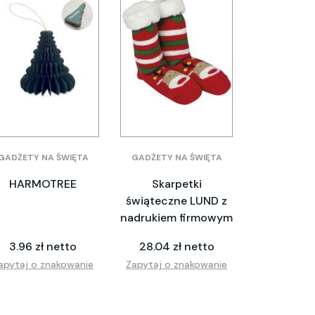
GADŻETY NA ŚWIĘTA
GADŻETY NA ŚWIĘTA
HARMOTREE
Skarpetki
świąteczne LUND z
nadrukiem firmowym
3.96 zł netto
28.04 zł netto
apytaj o znakowanie
Zapytaj o znakowanie