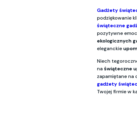
Gadżety świątec
podziękowanie kl
świąteczne gad
pozytywne emocje
ekologicznych 
eleganckie
upomi
Niech tegoroczne
na
świąteczne 
zapamiętane na d
gadżety świątec
Twojej firmie w 