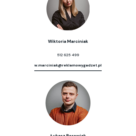
Wiktoria Marciniak
512 625 499
w.marciniak@reklamowygadzet.pl
Łukasz Borowiak