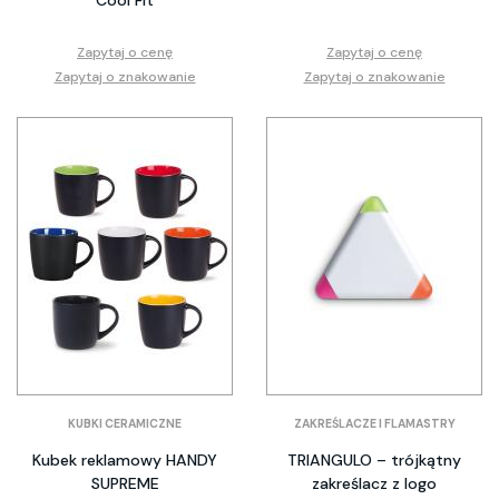
Cool Fit
Zapytaj o cenę
Zapytaj o cenę
Zapytaj o znakowanie
Zapytaj o znakowanie
KUBKI CERAMICZNE
ZAKREŚLACZE I FLAMASTRY
Kubek reklamowy HANDY
TRIANGULO – trójkątny
SUPREME
zakreślacz z logo