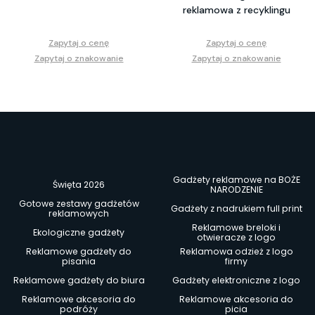
reklamowa z recyklingu
Zapytaj o cenę
Zapytaj o cenę
Zapytaj o znakowanie
Zapytaj o znakowanie
Gadżety reklamowe na BOŻE
Święta 2026
NARODZENIE
Gotowe zestawy gadżetów
Gadżety z nadrukiem full print
reklamowych
Reklamowe breloki i
Ekologiczne gadżety
otwieracze z logo
Reklamowe gadżety do
Reklamowa odzież z logo
pisania
firmy
Reklamowe gadżety do biura
Gadżety elektroniczne z logo
Reklamowe akcesoria do
Reklamowe akcesoria do
podróży
picia