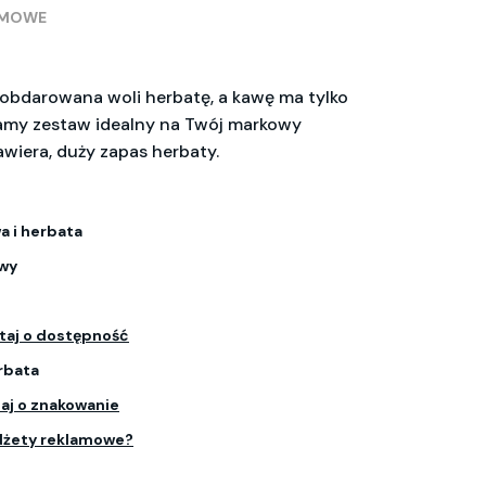
AMOWE
 obdarowana woli herbatę, a kawę ma tylko
camy zestaw idealny na Twój markowy
awiera, duży zapas herbaty.
a i herbata
owy
taj o dostępność
rbata
aj o znakowanie
dżety reklamowe?