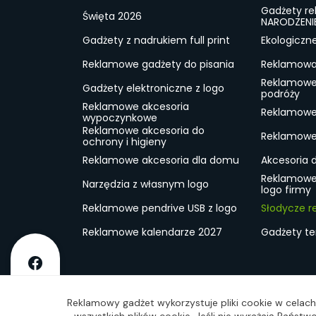
Gadżety r
Święta 2026
NARODZENI
Gadżety z nadrukiem full print
Ekologiczn
Reklamowe gadżety do pisania
Reklamowa 
Reklamowe
Gadżety elektroniczne z logo
podróży
Reklamowe akcesoria
Reklamowe 
wypoczynkowe
Reklamowe akcesoria do
Reklamowe 
ochrony i higieny
Reklamowe akcesoria dla domu
Akcesoria 
Reklamowe
Narzędzia z własnym logo
logo firmy
Reklamowe pendrive USB z logo
Słodycze r
Reklamowe kalendarze 2027
Gadżety t
O firmie
Dostawa
RODO
Kontakt
Reg
Reklamowy gadżet wykorzystuje pliki cookie w celach 