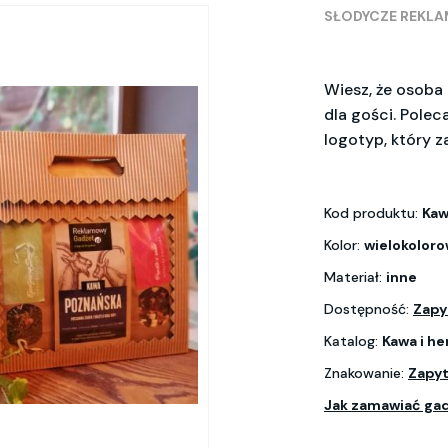
SŁODYCZE REKL
Wiesz, że osoba
dla gości. Pole
logotyp, który z
Kod produktu:
Kaw
Kolor:
wielokolor
Materiał:
inne
Dostępność:
Zapy
Katalog:
Kawa i he
Znakowanie:
Zapyt
Jak zamawiać ga