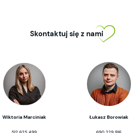
Skontaktuj się z nami
Wiktoria Marciniak
Łukasz Borowiak
512 625 499
690 229 916