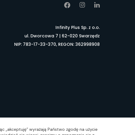
Infinity Plus Sp. z o.o.
ul. Dworcowa 7 | 62-020 Swarzędz
NIP: 783-17-33-370, REGON: 362998908
łownik pojęć
FAQ
ając „akceptuję” wyrażają Państwo zgodę na użycie