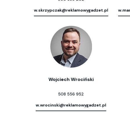
w.skrzypczak@reklamowygadzet.pl
w.mar
Wojciech Wrociński
508 556 952
w.wrocinski@reklamowygadzet.pl