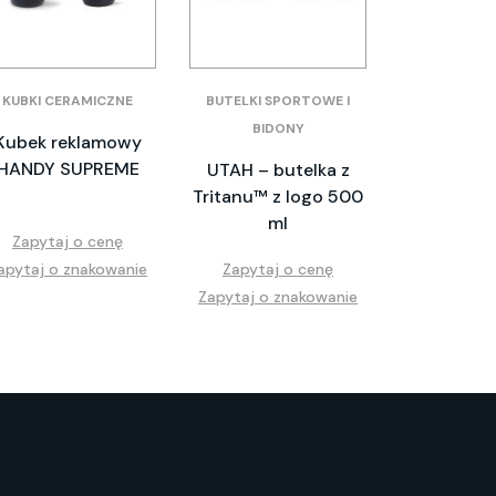
KUBKI CERAMICZNE
BUTELKI SPORTOWE I
BIDONY
Kubek reklamowy
HANDY SUPREME
UTAH – butelka z
Tritanu™ z logo 500
ml
Zapytaj o cenę
apytaj o znakowanie
Zapytaj o cenę
Zapytaj o znakowanie