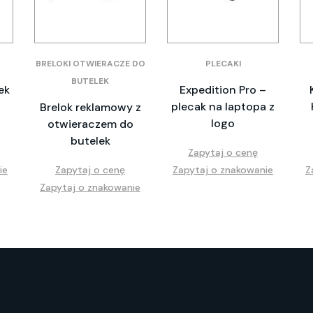
BRELOKI OTWIERACZE DO
PLECAKI
BUTELEK
ek
Expedition Pro –
plecak na laptopa z
Brelok reklamowy z
logo
otwieraczem do
butelek
Zapytaj o cenę
ie
Zapytaj o cenę
Zapytaj o znakowanie
Z
Zapytaj o znakowanie