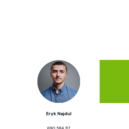
Eryk Najdul
690 584 117