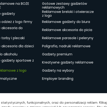
eklamowe na BOŻE
Gotowe zestawy gadżetów
E
reklamowych
Reklamowe breloki i otwieracze
e gadżety
z logo
odzież z logo firmy
Reklamowe gadżety do biura
 akcesoria do
Reklamowe akcesoria do picia
torby i plecaki
Reklamowe parasole i peleryny
akcesoria dla dzieci
Poligrafia, nadruki reklamowe
do alkoholu
Gadżety premium
 gadżety sportowe z
Kreatywne gadżety reklamowe
eklamowe z logo
Gadżety na wybory
ematyczne
Employer branding
ulamin
Lokalne Gadżety Reklamowe
Jak zamawiać?
S
statystycznych, funkcjonalnych, oraz do personalizacji reklam. Klik