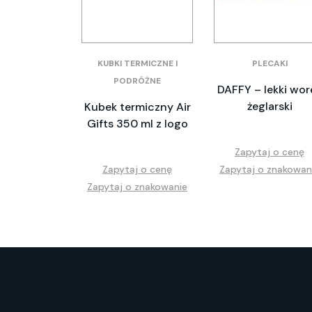
KUBKI TERMICZNE I
PLECAKI
PODRÓŻNE
DAFFY – lekki wor
żeglarski
Kubek termiczny Air
Gifts 350 ml z logo
Zapytaj o cenę
Zapytaj o cenę
Zapytaj o znakowan
Zapytaj o znakowanie