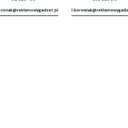
ciniak@reklamowygadzet.pl
l.borowiak@reklamowygadz