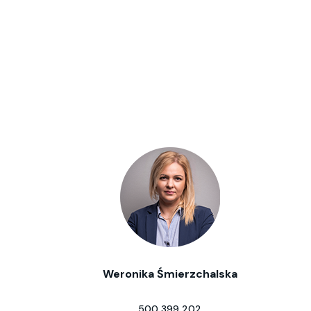
Weronika Śmierzchalska
500 399 202