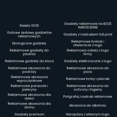
Gadżety reklamowe na BOŻE
Święta 2026
NARODZENIE
Gotowe zestawy gadżetów
Gadżety z nadrukiem full print
reklamowych
Reklamowe breloki i
Ekologiczne gadżety
otwieracze z logo
Reklamowe gadżety do
Reklamowa odzież z logo
pisania
firmy
Reklamowe gadżety do biura
Gadżety elektroniczne z logo
Reklamowe akcesoria do
Reklamowe akcesoria do
podróży
picia
Reklamowe akcesoria
Reklamowe torby i plecaki
wypoczynkowe
Reklamowe parasole i
Reklamowe akcesoria do
peleryny
ochrony i higieny
Reklamowe akcesoria dla
Poligrafia, nadruki reklamowe
dzieci
Reklamowe akcesoria dla
Akcesoria do alkoholu
domu
Gadżety premium
Narzędzia z własnym logo