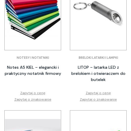
NOTESY I NOTATNIKI
BRELOKI LATARKI I LAMPKI
Notes A5 KIEL – elegancki i
LITOP – latarka LED z
praktyczny notatnik firmowy
brelokiem i otwieraczem do
butelek
Zapytaj o cenę
Zapytaj o cenę
Zapytaj o znakowanie
Zapytaj o znakowanie