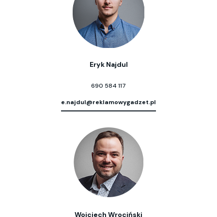
Eryk Najdul
690 584 117
e.najdul@reklamowygadzet.pl
Wojciech Wrociński