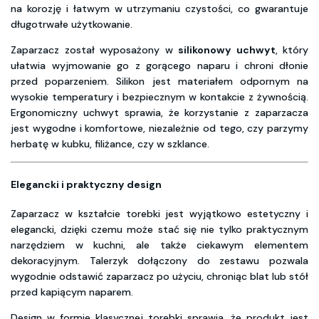
na korozję i łatwym w utrzymaniu czystości, co gwarantuje
długotrwałe użytkowanie.
Zaparzacz został wyposażony w
silikonowy uchwyt
, który
ułatwia wyjmowanie go z gorącego naparu i chroni dłonie
przed poparzeniem. Silikon jest materiałem odpornym na
wysokie temperatury i bezpiecznym w kontakcie z żywnością.
Ergonomiczny uchwyt sprawia, że korzystanie z zaparzacza
jest wygodne i komfortowe, niezależnie od tego, czy parzymy
herbatę w kubku, filiżance, czy w szklance.
Elegancki i praktyczny design
Zaparzacz w kształcie torebki jest wyjątkowo estetyczny i
elegancki, dzięki czemu może stać się nie tylko praktycznym
narzędziem w kuchni, ale także ciekawym elementem
dekoracyjnym. Talerzyk dołączony do zestawu pozwala
wygodnie odstawić zaparzacz po użyciu, chroniąc blat lub stół
przed kapiącym naparem.
Design w formie klasycznej torebki sprawia, że produkt jest