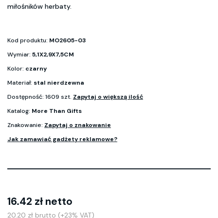
miłośników herbaty.
Kod produktu:
MO2605-03
Wymiar:
5,1X2,9X7,5CM
Kolor:
czarny
Materiał:
stal nierdzewna
Dostępność: 1609 szt.
Zapytaj o większą ilość
Katalog:
More Than Gifts
Znakowanie:
Zapytaj o znakowanie
Jak zamawiać gadżety reklamowe?
16.42 zł netto
20.20 zł brutto (+23% VAT)