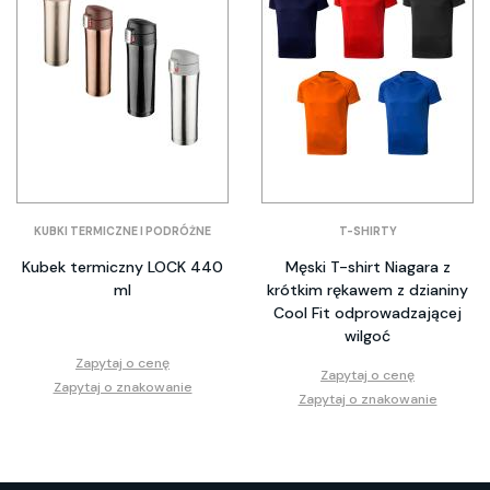
KUBKI TERMICZNE I PODRÓŻNE
T-SHIRTY
Kubek termiczny LOCK 440
Męski T-shirt Niagara z
ml
krótkim rękawem z dzianiny
Cool Fit odprowadzającej
wilgoć
Zapytaj o cenę
Zapytaj o cenę
Zapytaj o znakowanie
Zapytaj o znakowanie