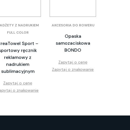
ADŻETY Z NADRUKIEM
AKCESORIA DO ROWERU
FULL COLOR
Opaska
samozaciskowa
reaTowel Sport –
BONDO
sportowy ręcznik
reklamowy z
Zapytaj o cenę
nadrukiem
Zapytaj o znakowanie
sublimacyjnym
Zapytaj o cenę
apytaj o znakowanie