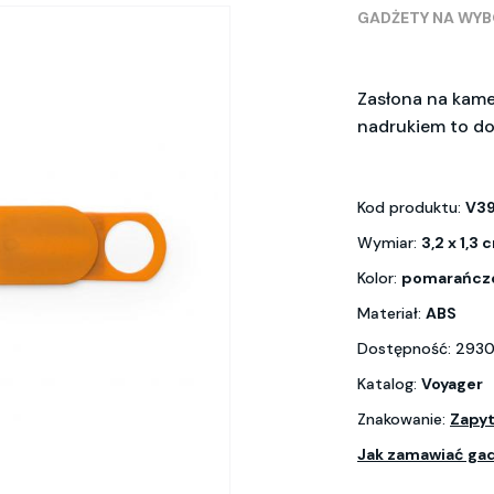
GADŻETY NA WY
Zasłona na kam
nadrukiem to do
Kod produktu:
V3
Wymiar:
3,2 x 1,3 
Kolor:
pomarańcz
Materiał:
ABS
Dostępność: 2930
Katalog:
Voyager
Znakowanie:
Zapyt
Jak zamawiać ga