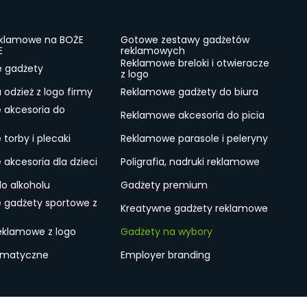
eklamowe na BOŻE
Gotowe zestawy gadżetów
E
reklamowych
Reklamowe breloki i otwieracze
e gadżety
z logo
odzież z logo firmy
Reklamowe gadżety do biura
 akcesoria do
Reklamowe akcesoria do picia
torby i plecaki
Reklamowe parasole i peleryny
akcesoria dla dzieci
Poligrafia, nadruki reklamowe
do alkoholu
Gadżety premium
 gadżety sportowe z
Kreatywne gadżety reklamowe
eklamowe z logo
Gadżety na wybory
ematyczne
Employer branding
ulamin
Lokalne Gadżety Reklamowe
Jak zamawiać?
S