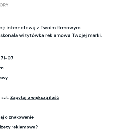
BORY
erę internetową z Twoim firmowym
skonała wizytówka reklamowa Twojej marki.
971-07
cm
owy
 szt.
Zapytaj o większą ilość
aj o znakowanie
dżety reklamowe?