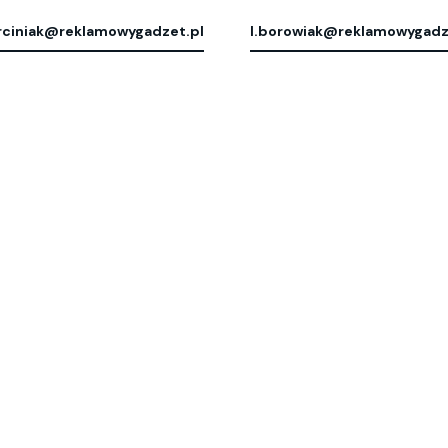
ciniak@reklamowygadzet.pl
l.borowiak@reklamowygadz