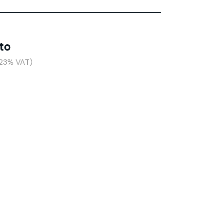
to
+23% VAT)