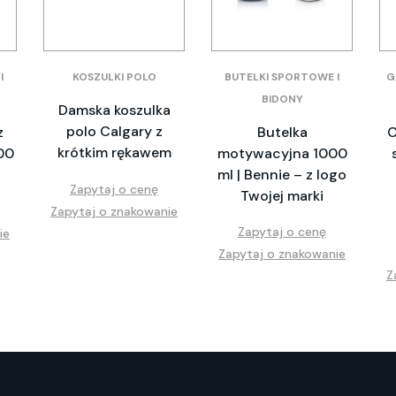
I
KOSZULKI POLO
BUTELKI SPORTOWE I
G
BIDONY
Damska koszulka
polo Calgary z
z
Butelka
C
krótkim rękawem
00
motywacyjna 1000
ml | Bennie – z logo
Zapytaj o cenę
Twojej marki
Zapytaj o znakowanie
Zapytaj o cenę
ie
Zapytaj o znakowanie
Z