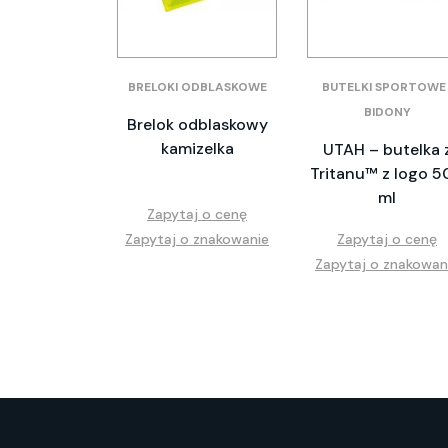
BRELOKI ODBLASKOWE
BUTELKI SPORTOWE 
BIDONY
Brelok odblaskowy
kamizelka
UTAH – butelka 
Tritanu™ z logo 5
ml
Zapytaj o cenę
Zapytaj o znakowanie
Zapytaj o cenę
Zapytaj o znakowan