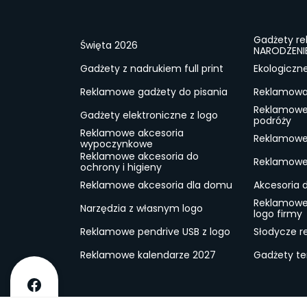
Gadżety r
Święta 2026
NARODZENI
Gadżety z nadrukiem full print
Ekologiczn
Reklamowe gadżety do pisania
Reklamowa 
Reklamowe
Gadżety elektroniczne z logo
podróży
Reklamowe akcesoria
Reklamowe 
wypoczynkowe
Reklamowe akcesoria do
Reklamowe 
ochrony i higieny
Reklamowe akcesoria dla domu
Akcesoria 
Reklamowe
Narzędzia z własnym logo
logo firmy
Reklamowe pendrive USB z logo
Słodycze r
Reklamowe kalendarze 2027
Gadżety t
O firmie
Dostawa
RODO
Kontakt
Reg