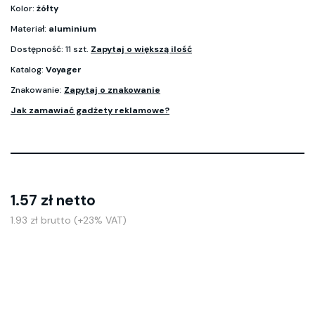
Kolor:
żółty
Materiał:
aluminium
Dostępność: 11 szt.
Zapytaj o większą ilość
Katalog:
Voyager
Znakowanie:
Zapytaj o znakowanie
Jak zamawiać gadżety reklamowe?
1.57 zł netto
1.93 zł brutto (+23% VAT)