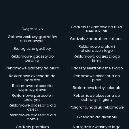
Gadżety reklamowe na BOŻE
Święta 2026
NARODZENIE
Gotowe zestawy gadżetów
Gadżety z nadrukiem full print
reklamowych
Reklamowe breloki i
Ekologiczne gadżety
otwieracze z logo
Reklamowe gadżety do
Reklamowa odzież z logo
pisania
firmy
Reklamowe gadżety do biura
Gadżety elektroniczne z logo
Reklamowe akcesoria do
Reklamowe akcesoria do
podróży
picia
Reklamowe akcesoria
Reklamowe torby i plecaki
wypoczynkowe
Reklamowe parasole i
Reklamowe akcesoria do
peleryny
ochrony i higieny
Reklamowe akcesoria dla
Poligrafia, nadruki reklamowe
dzieci
Reklamowe akcesoria dla
Akcesoria do alkoholu
domu
Gadżety premium
Narzędzia z własnym logo