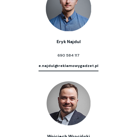
Eryk Najdul
690 584 117
e.najdul@reklamowygadzet.pl
Wojciech Wrociński