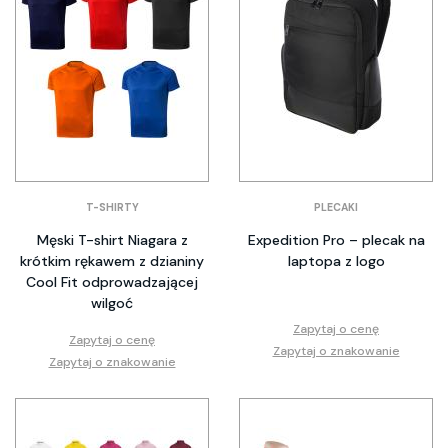
T-SHIRTY
PLECAKI
Męski T-shirt Niagara z
Expedition Pro – plecak na
krótkim rękawem z dzianiny
laptopa z logo
Cool Fit odprowadzającej
wilgoć
Zapytaj o cenę
Zapytaj o cenę
Zapytaj o znakowanie
Zapytaj o znakowanie