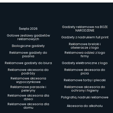
Gadżety reklamowe na BOŻE
Święta 2026
NARODZENIE
Gotowe zestawy gadżetów
Gadżety z nadrukiem full print
reklamowych
Reklamowe breloki i
Ekologiczne gadżety
otwieracze z logo
Reklamowe gadżety do
Reklamowa odzież z logo
pisania
firmy
Reklamowe gadżety do biura
Gadżety elektroniczne z logo
Reklamowe akcesoria do
Reklamowe akcesoria do
podróży
picia
Reklamowe akcesoria
Reklamowe torby i plecaki
wypoczynkowe
Reklamowe parasole i
Reklamowe akcesoria do
peleryny
ochrony i higieny
Reklamowe akcesoria dla
Poligrafia, nadruki reklamowe
dzieci
Reklamowe akcesoria dla
Akcesoria do alkoholu
domu