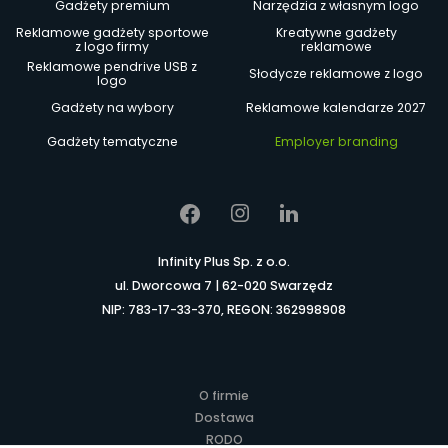
Gadżety premium
Narzędzia z własnym logo
Reklamowe gadżety sportowe
Kreatywne gadżety
z logo firmy
reklamowe
Reklamowe pendrive USB z
Słodycze reklamowe z logo
logo
Gadżety na wybory
Reklamowe kalendarze 2027
Gadżety tematyczne
Employer branding
Infinity Plus Sp. z o.o.
ul. Dworcowa 7 | 62-020 Swarzędz
NIP: 783-17-33-370, REGON: 362998908
O firmie
Dostawa
RODO