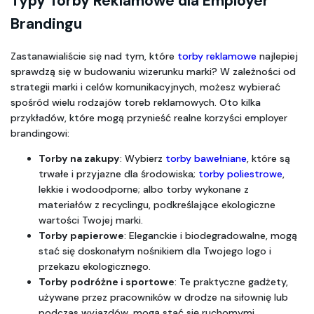
Typy Torby Reklamowe dla Employer 
Brandingu
Zastanawialiście się nad tym, które 
torby reklamowe
 najlepiej 
sprawdzą się w budowaniu wizerunku marki? W zależności od 
strategii marki i celów komunikacyjnych, możesz wybierać 
spośród wielu rodzajów toreb reklamowych. Oto kilka 
przykładów, które mogą przynieść realne korzyści employer 
brandingowi:
Torby na zakupy
: Wybierz 
torby bawełniane
, które są 
trwałe i przyjazne dla środowiska; 
torby poliestrowe
, 
lekkie i wodoodporne; albo torby wykonane z 
materiałów z recyclingu, podkreślające ekologiczne 
wartości Twojej marki.
Torby papierowe
: Eleganckie i biodegradowalne, mogą 
stać się doskonałym nośnikiem dla Twojego logo i 
przekazu ekologicznego.
Torby podróżne i sportowe
: Te praktyczne gadżety, 
używane przez pracowników w drodze na siłownię lub 
podczas wyjazdów, mogą stać się ruchomymi 