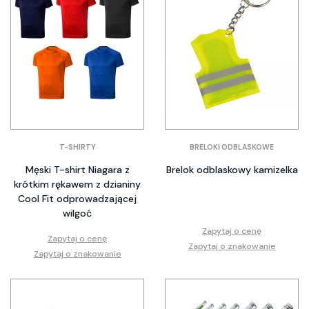
T-SHIRTY
BRELOKI ODBLASKOWE
Męski T-shirt Niagara z
Brelok odblaskowy kamizelka
krótkim rękawem z dzianiny
Cool Fit odprowadzającej
wilgoć
Zapytaj o cenę
Zapytaj o cenę
Zapytaj o znakowanie
Zapytaj o znakowanie