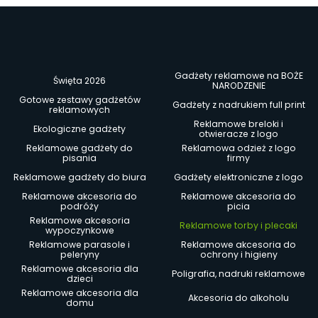
Gadżety reklamowe na BOŻE
Święta 2026
NARODZENIE
Gotowe zestawy gadżetów
Gadżety z nadrukiem full print
reklamowych
Reklamowe breloki i
Ekologiczne gadżety
otwieracze z logo
Reklamowe gadżety do
Reklamowa odzież z logo
pisania
firmy
Reklamowe gadżety do biura
Gadżety elektroniczne z logo
Reklamowe akcesoria do
Reklamowe akcesoria do
podróży
picia
Reklamowe akcesoria
Reklamowe torby i plecaki
wypoczynkowe
Reklamowe parasole i
Reklamowe akcesoria do
peleryny
ochrony i higieny
Reklamowe akcesoria dla
Poligrafia, nadruki reklamowe
dzieci
Reklamowe akcesoria dla
Akcesoria do alkoholu
domu