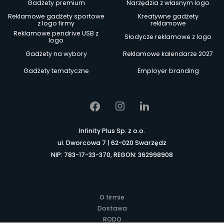
Gadżety premium
Narzędzia z własnym logo
Reklamowe gadżety sportowe
Kreatywne gadżety
z logo firmy
reklamowe
Reklamowe pendrive USB z
Słodycze reklamowe z logo
logo
Gadżety na wybory
Reklamowe kalendarze 2027
Gadżety tematyczne
Employer branding
Infinity Plus Sp. z o.o.
ul. Dworcowa 7 | 62-020 Swarzędz
NIP: 783-17-33-370, REGON: 362998908
O firmie
Dostawa
RODO