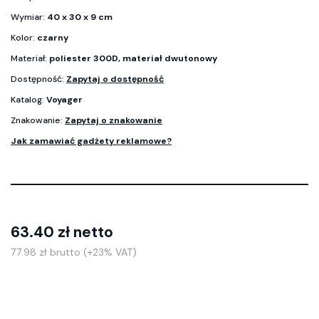
Wymiar:
40 x 30 x 9 cm
Kolor:
czarny
Materiał:
poliester 300D, materiał dwutonowy
Dostępność:
Zapytaj o dostępność
Katalog:
Voyager
Znakowanie:
Zapytaj o znakowanie
Jak zamawiać gadżety reklamowe?
63.40 zł netto
77.98 zł brutto (+23% VAT)