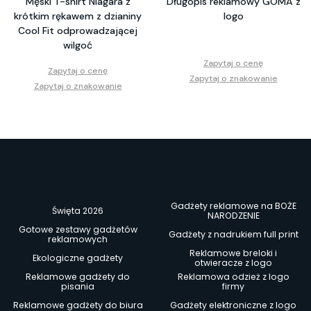
Męski T-shirt Niagara z
Długopis reklamowy GOMA z
krótkim rękawem z dzianiny
logo
Cool Fit odprowadzającej
wilgoć
Zapytaj o cenę
Zapytaj o cenę
Zapytaj o znakowanie
Zapytaj o znakowanie
Gadżety reklamowe na BOŻE
Święta 2026
NARODZENIE
Gotowe zestawy gadżetów
Gadżety z nadrukiem full print
reklamowych
Reklamowe breloki i
Ekologiczne gadżety
otwieracze z logo
Reklamowe gadżety do
Reklamowa odzież z logo
pisania
firmy
Reklamowe gadżety do biura
Gadżety elektroniczne z logo