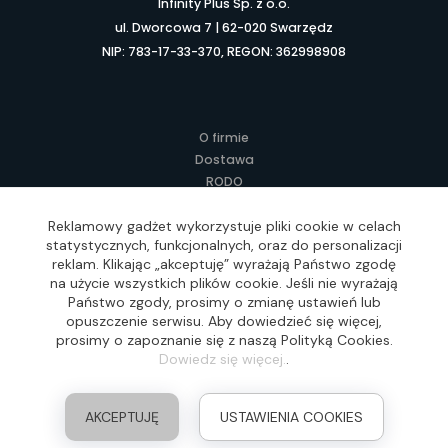
Infinity Plus Sp. z o.o.
ul. Dworcowa 7 | 62-020 Swarzędz
NIP: 783-17-33-370, REGON: 362998908
O firmie
Dostawa
RODO
Kontakt
Regulamin
Reklamowy gadżet wykorzystuje pliki cookie w celach
statystycznych, funkcjonalnych, oraz do personalizacji
Lokalne Gadżety Reklamowe
reklam. Klikając „akceptuję” wyrażają Państwo zgodę
Jak zamawiać?
na użycie wszystkich plików cookie. Jeśli nie wyrażają
Słownik pojęć
Państwo zgody, prosimy o zmianę ustawień lub
FAQ
opuszczenie serwisu. Aby dowiedzieć się więcej,
prosimy o zapoznanie się z naszą Polityką Cookies.
Dowiedz się więcej.
.
Realizacja: Idea4Me.pl, Wszelkie prawa zastrzeżone
AKCEPTUJĘ
USTAWIENIA COOKIES