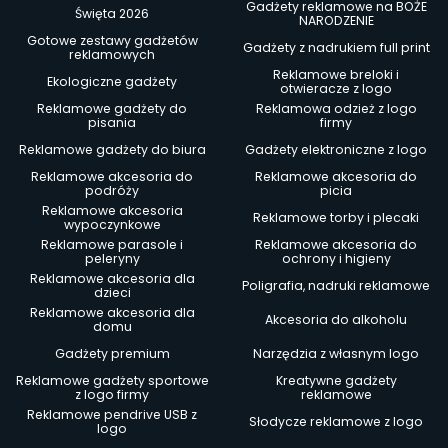
Gadżety reklamowe na BOŻE
Święta 2026
NARODZENIE
Gotowe zestawy gadżetów
Gadżety z nadrukiem full print
reklamowych
Reklamowe breloki i
Ekologiczne gadżety
otwieracze z logo
Reklamowe gadżety do
Reklamowa odzież z logo
pisania
firmy
Reklamowe gadżety do biura
Gadżety elektroniczne z logo
Reklamowe akcesoria do
Reklamowe akcesoria do
podróży
picia
Reklamowe akcesoria
Reklamowe torby i plecaki
wypoczynkowe
Reklamowe parasole i
Reklamowe akcesoria do
peleryny
ochrony i higieny
Reklamowe akcesoria dla
Poligrafia, nadruki reklamowe
dzieci
Reklamowe akcesoria dla
Akcesoria do alkoholu
domu
Gadżety premium
Narzędzia z własnym logo
Reklamowe gadżety sportowe
Kreatywne gadżety
z logo firmy
reklamowe
Reklamowe pendrive USB z
Słodycze reklamowe z logo
logo