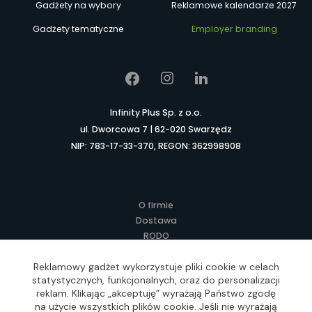
Gadżety na wybory
Reklamowe kalendarze 2027
Gadżety tematyczne
Employer branding
Infinity Plus Sp. z o.o.
ul. Dworcowa 7 | 62-020 Swarzędz
NIP: 783-17-33-370, REGON: 362998908
O firmie
Dostawa
RODO
Kontakt
Reklamowy gadżet wykorzystuje pliki cookie w celach
Regulamin
statystycznych, funkcjonalnych, oraz do personalizacji
Lokalne Gadżety Reklamowe
reklam. Klikając „akceptuję” wyrażają Państwo zgodę
Jak zamawiać?
na użycie wszystkich plików cookie. Jeśli nie wyrażają