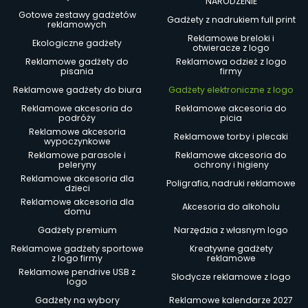
NARODZENIE
Gotowe zestawy gadżetów
Gadżety z nadrukiem full print
reklamowych
Reklamowe breloki i
Ekologiczne gadżety
otwieracze z logo
Reklamowe gadżety do
Reklamowa odzież z logo
pisania
firmy
Reklamowe gadżety do biura
Gadżety elektroniczne z logo
Reklamowe akcesoria do
Reklamowe akcesoria do
podróży
picia
Reklamowe akcesoria
Reklamowe torby i plecaki
wypoczynkowe
Reklamowe parasole i
Reklamowe akcesoria do
peleryny
ochrony i higieny
Reklamowe akcesoria dla
Poligrafia, nadruki reklamowe
dzieci
Reklamowe akcesoria dla
Akcesoria do alkoholu
domu
Gadżety premium
Narzędzia z własnym logo
Reklamowe gadżety sportowe
Kreatywne gadżety
z logo firmy
reklamowe
Reklamowe pendrive USB z
Słodycze reklamowe z logo
logo
Gadżety na wybory
Reklamowe kalendarze 2027