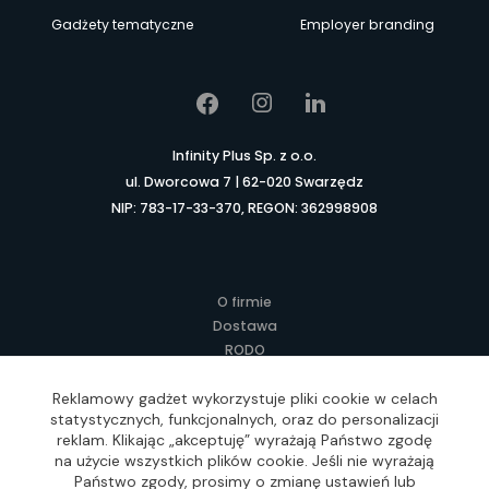
Gadżety tematyczne
Employer branding
Infinity Plus Sp. z o.o.
ul. Dworcowa 7 | 62-020 Swarzędz
NIP: 783-17-33-370, REGON: 362998908
O firmie
Dostawa
RODO
Kontakt
Regulamin
Reklamowy gadżet wykorzystuje pliki cookie w celach
statystycznych, funkcjonalnych, oraz do personalizacji
Lokalne Gadżety Reklamowe
reklam. Klikając „akceptuję” wyrażają Państwo zgodę
Jak zamawiać?
na użycie wszystkich plików cookie. Jeśli nie wyrażają
Słownik pojęć
Państwo zgody, prosimy o zmianę ustawień lub