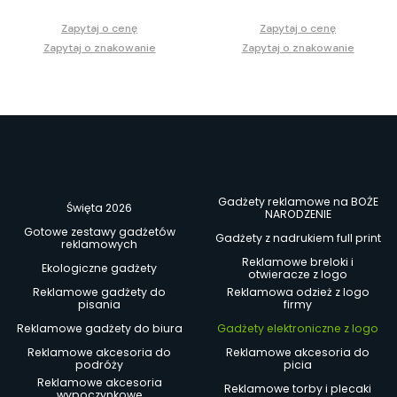
Zapytaj o cenę
Zapytaj o cenę
Zapytaj o znakowanie
Zapytaj o znakowanie
Gadżety reklamowe na BOŻE
Święta 2026
NARODZENIE
Gotowe zestawy gadżetów
Gadżety z nadrukiem full print
reklamowych
Reklamowe breloki i
Ekologiczne gadżety
otwieracze z logo
Reklamowe gadżety do
Reklamowa odzież z logo
pisania
firmy
Reklamowe gadżety do biura
Gadżety elektroniczne z logo
Reklamowe akcesoria do
Reklamowe akcesoria do
podróży
picia
Reklamowe akcesoria
Reklamowe torby i plecaki
wypoczynkowe