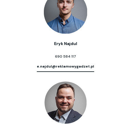
Eryk Najdul
690 584 117
e.najdul@reklamowygadzet.pl