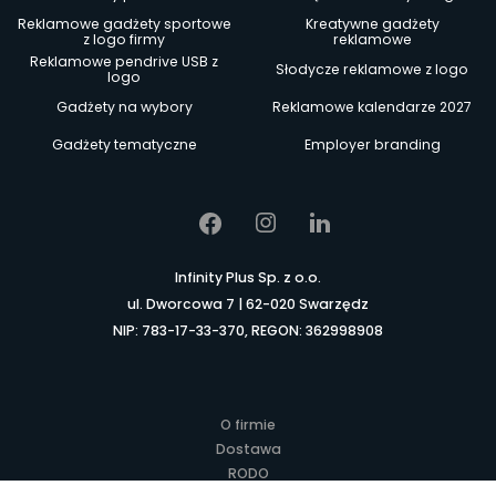
Reklamowe gadżety sportowe
Kreatywne gadżety
z logo firmy
reklamowe
Reklamowe pendrive USB z
Słodycze reklamowe z logo
logo
Gadżety na wybory
Reklamowe kalendarze 2027
Gadżety tematyczne
Employer branding
Infinity Plus Sp. z o.o.
ul. Dworcowa 7 | 62-020 Swarzędz
NIP: 783-17-33-370, REGON: 362998908
O firmie
Dostawa
RODO