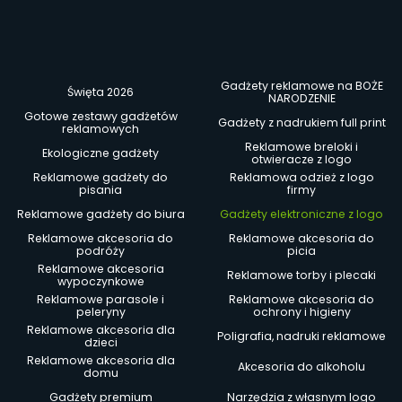
Gadżety reklamowe na BOŻE
Święta 2026
NARODZENIE
Gotowe zestawy gadżetów
Gadżety z nadrukiem full print
reklamowych
Reklamowe breloki i
Ekologiczne gadżety
otwieracze z logo
Reklamowe gadżety do
Reklamowa odzież z logo
pisania
firmy
Reklamowe gadżety do biura
Gadżety elektroniczne z logo
Reklamowe akcesoria do
Reklamowe akcesoria do
podróży
picia
Reklamowe akcesoria
Reklamowe torby i plecaki
wypoczynkowe
Reklamowe parasole i
Reklamowe akcesoria do
peleryny
ochrony i higieny
Reklamowe akcesoria dla
Poligrafia, nadruki reklamowe
dzieci
Reklamowe akcesoria dla
Akcesoria do alkoholu
domu
Gadżety premium
Narzędzia z własnym logo