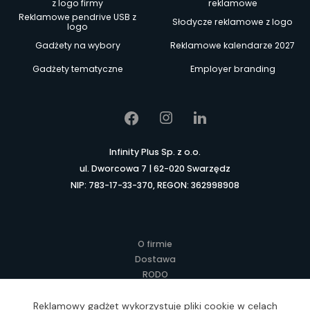
z logo firmy
reklamowe
Reklamowe pendrive USB z
Słodycze reklamowe z logo
logo
Gadżety na wybory
Reklamowe kalendarze 2027
Gadżety tematyczne
Employer branding
Infinity Plus Sp. z o.o.
ul. Dworcowa 7 | 62-020 Swarzędz
NIP: 783-17-33-370, REGON: 362998908
O firmie
Dostawa
RODO
Kontakt
Regulamin
Reklamowy gadżet wykorzystuje pliki cookie w celach