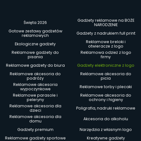
Gadżety reklamowe na BOŻE
Święta 2026
NARODZENIE
Gotowe zestawy gadżetów
Gadżety z nadrukiem full print
reklamowych
Reklamowe breloki i
Ekologiczne gadżety
otwieracze z logo
Reklamowe gadżety do
Reklamowa odzież z logo
pisania
firmy
Reklamowe gadżety do biura
Gadżety elektroniczne z logo
Reklamowe akcesoria do
Reklamowe akcesoria do
podróży
picia
Reklamowe akcesoria
Reklamowe torby i plecaki
wypoczynkowe
Reklamowe parasole i
Reklamowe akcesoria do
peleryny
ochrony i higieny
Reklamowe akcesoria dla
Poligrafia, nadruki reklamowe
dzieci
Reklamowe akcesoria dla
Akcesoria do alkoholu
domu
Gadżety premium
Narzędzia z własnym logo
Reklamowe gadżety sportowe
Kreatywne gadżety