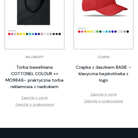
NA ZAKUPY
CZAPKI
Torba bawełniana
Czapka z daszkiem BASIE –
COTTONEL COLOUR ++
klasyczna bejsbolówka z
MO9846– praktyczna torba
logo
reklamowa z nadrukiem
Zapytaj o cenę
Zapytaj o cenę
Zapytaj o znakowanie
Zapytaj o znakowanie