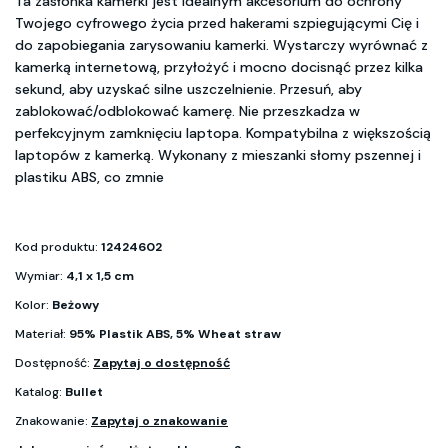
Ta zasłonka kamerki jest idealnym akcesorium do ochrony
Twojego cyfrowego życia przed hakerami szpiegującymi Cię i
do zapobiegania zarysowaniu kamerki. Wystarczy wyrównać z
kamerką internetową, przyłożyć i mocno docisnąć przez kilka
sekund, aby uzyskać silne uszczelnienie. Przesuń, aby
zablokować/odblokować kamerę. Nie przeszkadza w
perfekcyjnym zamknięciu laptopa. Kompatybilna z większością
laptopów z kamerką. Wykonany z mieszanki słomy pszennej i
plastiku ABS, co zmnie
Kod produktu:
12424602
Wymiar:
4,1 x 1,5 cm
Kolor:
Beżowy
Materiał:
95% Plastik ABS, 5% Wheat straw
Dostępność:
Zapytaj o dostępność
Katalog:
Bullet
Znakowanie:
Zapytaj o znakowanie