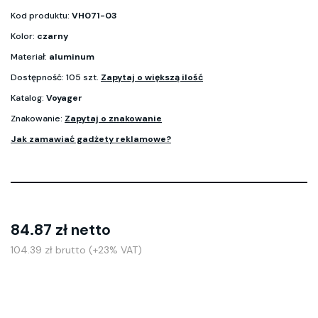
Kod produktu:
VH071-03
Kolor:
czarny
Materiał:
aluminum
Dostępność: 105 szt.
Zapytaj o większą ilość
Katalog:
Voyager
Znakowanie:
Zapytaj o znakowanie
Jak zamawiać gadżety reklamowe?
84.87 zł netto
104.39 zł brutto (+23% VAT)