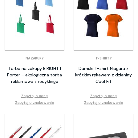
NA ZAKUPY
T-SHIRTY
Torba na zakupy B'RIGHT |
Damski T-shirt Niagara z
Porter – ekologiczna torba
krótkim rękawem z dzianiny
reklamowa z recyklingu
Cool Fit
Zapytaj o cenę
Zapytaj o cenę
Zapytaj o znakowanie
Zapytaj o znakowanie