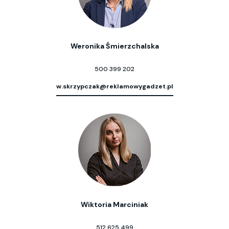
Weronika Śmierzchalska
500 399 202
w.skrzypczak@reklamowygadzet.pl
Wiktoria Marciniak
512 625 499