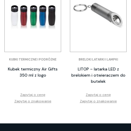
KUBKI TERMICZNE I PODRÓŻNE
BRELOKI LATARKI I LAMPKI
Kubek termiczny Air Gifts
LITOP – latarka LED z
350 ml z logo
brelokiem i otwieraczem do
butelek
Zapytaj o cenę
Zapytaj o cenę
Zapytaj o znakowanie
Zapytaj o znakowanie