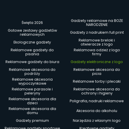
Gadżety reklamowe na BOŻE
Święta 2026
NARODZENIE
Gotowe zestawy gadżetów
Gadżety z nadrukiem full print
reklamowych
Reklamowe breloki i
Ekologiczne gadżety
otwieracze z logo
Reklamowe gadżety do
Reklamowa odzież z logo
pisania
firmy
Reklamowe gadżety do biura
Gadżety elektroniczne z logo
Reklamowe akcesoria do
Reklamowe akcesoria do
podróży
picia
Reklamowe akcesoria
Reklamowe torby i plecaki
wypoczynkowe
Reklamowe parasole i
Reklamowe akcesoria do
peleryny
ochrony i higieny
Reklamowe akcesoria dla
Poligrafia, nadruki reklamowe
dzieci
Reklamowe akcesoria dla
Akcesoria do alkoholu
domu
Gadżety premium
Narzędzia z własnym logo
Reklamowe gadżety sportowe
Kreatywne gadżety