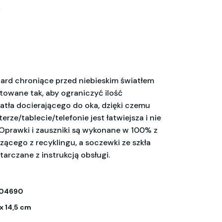
m
rd chroniące przed niebieskim światłem
towane tak, aby ograniczyć ilość
iatła docierającego do oka, dzięki czemu
rze/tablecie/telefonie jest łatwiejsza i nie
 Oprawki i zauszniki są wykonane w 100% z
zącego z recyklingu, a soczewki ze szkła
arczane z instrukcją obsługi.
704690
 x 14,5 cm