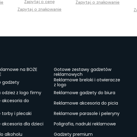
Zapytaj o cenę
ie
Zapytaj o znakowanie
Zapytaj o znakowanie
Z
eklamowe na BOŻE
Gotowe zestawy gadżetów
E
reklamowych
Reklamowe breloki i otwieracze
e gadżety
z logo
odzież z logo firmy
Reklamowe gadżety do biura
 akcesoria do
Reklamowe akcesoria do picia
torby i plecaki
Reklamowe parasole i peleryny
akcesoria dla dzieci
Poligrafia, nadruki reklamowe
do alkoholu
Gadżety premium