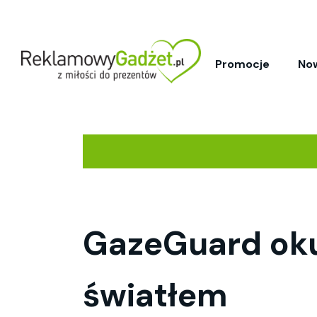
Promocje
No
GazeGuard oku
światłem