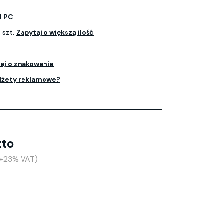
d PC
 szt.
Zapytaj o większą ilość
aj o znakowanie
dżety reklamowe?
tto
(+23% VAT)