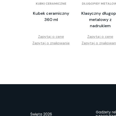
KUBKI CERAMICZNE
DŁUGOPISY METALO
Kubek ceramiczny
Klasyczny długop
360 ml
metalowy z
nadrukiem
Zapytaj o cenę
Zapytaj o cenę
Zapytaj o znakowanie
Zapytaj o znakowan
Gadżety r
Święta 2026