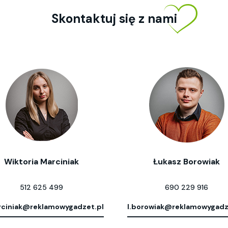
Skontaktuj się z nami
Wiktoria Marciniak
Łukasz Borowiak
512 625 499
690 229 916
ciniak@reklamowygadzet.pl
l.borowiak@reklamowygadz