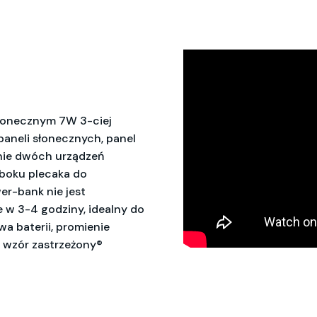
słonecznym 7W 3-ciej
paneli słonecznych, panel
nie dwóch urządzeń
 boku plecaka do
r-bank nie jest
 w 3-4 godziny, idealny do
wa baterii, promienie
, wzór zastrzeżony®