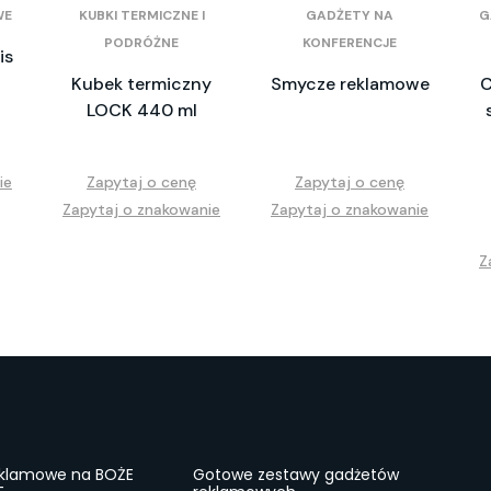
WE
KUBKI TERMICZNE I
GADŻETY NA
G
PODRÓŻNE
KONFERENCJE
is
Kubek termiczny
Smycze reklamowe
C
LOCK 440 ml
ie
Zapytaj o cenę
Zapytaj o cenę
Zapytaj o znakowanie
Zapytaj o znakowanie
Z
eklamowe na BOŻE
Gotowe zestawy gadżetów