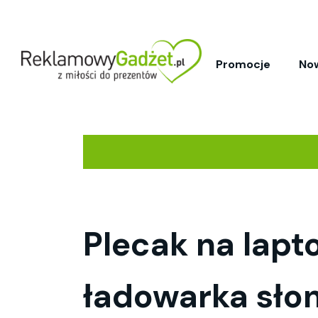
Promocje
No
Plecak na lapto
ładowarka sło