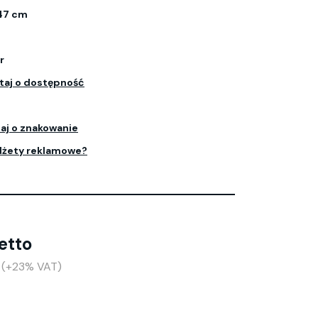
 47 cm
r
taj o dostępność
aj o znakowanie
dżety reklamowe?
etto
o (+23% VAT)