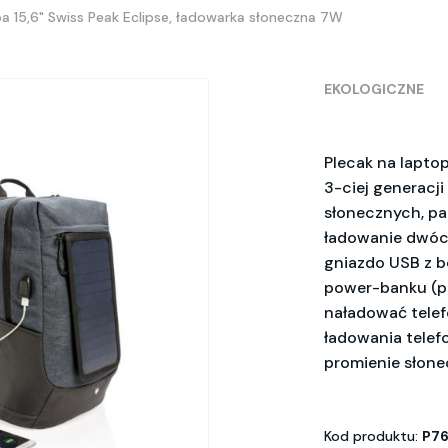
pa 15,6" Swiss Peak Eclipse, ładowarka słoneczna 7W
EKOLOGICZNE
Plecak na lapto
3-ciej generacji
słonecznych, pa
ładowanie dwóc
gniazdo USB z 
power-banku (po
naładować telef
ładowania telefo
promienie słone
Kod produktu:
P76