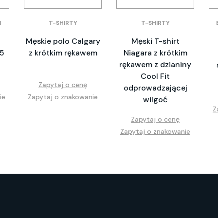
I
T-SHIRTY
T-SHIRTY
Męskie polo Calgary
Męski T-shirt
A5
z krótkim rękawem
Niagara z krótkim
rękawem z dzianiny
Cool Fit
Zapytaj o cenę
odprowadzającej
ie
Zapytaj o znakowanie
wilgoć
Z
Zapytaj o cenę
Zapytaj o znakowanie