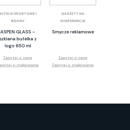
BUTELKI SPORTOWE I
GADŻETY NA
BIDONY
KONFERENCJE
ASPEN GLASS –
Smycze reklamowe
szklana butelka z
logo 650 ml
Zapytaj o cenę
Zapytaj o cenę
apytaj o znakowanie
Zapytaj o znakowanie