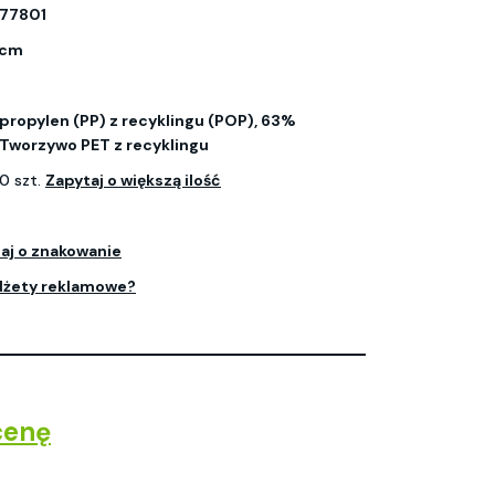
77801
1 cm
propylen (PP) z recyklingu (POP), 63%
 Tworzywo PET z recyklingu
0 szt.
Zapytaj o większą ilość
aj o znakowanie
dżety reklamowe?
cenę