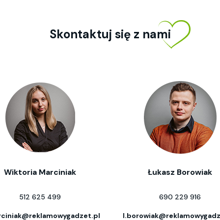
Skontaktuj się z nami
Wiktoria Marciniak
Łukasz Borowiak
512 625 499
690 229 916
ciniak@reklamowygadzet.pl
l.borowiak@reklamowygadz