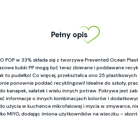
Pełny opis
POP w 33% składa się z tworzywa Prevented Ocean Plasti
orazowe kubki PP mogą być teraz zbierane i poddawane re
jak to pudełko! Co więcej, przekształca ono 25 plastikowy
pnie ponownie poddać recyklingowi! Idealne do szkoły, pr
do kanapek, sałatek i wielu innych potraw. Pokrywa jest z
skać informacje o innych kombinacjach kolorów i dodatkowyc
o użycia w kuchence mikrofalowej i mycia w zmywarce, nie 
łko MIYO, dodając imiona użytkowników na wieczku – skontak