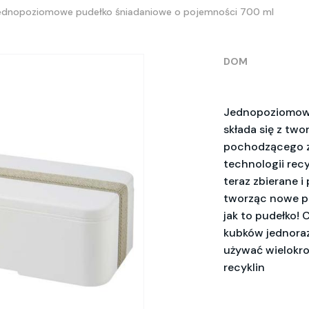
ednopoziomowe pudełko śniadaniowe o pojemności 700 ml
DOM
Jednopoziomowe
składa się z tw
pochodzącego z 
technologii rec
teraz zbierane 
tworząc nowe pr
jak to pudełko! 
kubków jednora
używać wielokro
recyklin