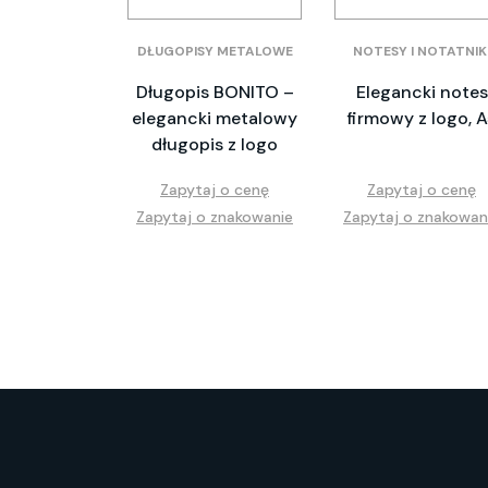
DŁUGOPISY METALOWE
NOTESY I NOTATNIK
Długopis BONITO –
Elegancki notes
elegancki metalowy
firmowy z logo, 
długopis z logo
Zapytaj o cenę
Zapytaj o cenę
Zapytaj o znakowanie
Zapytaj o znakowan