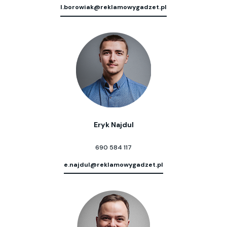
l.borowiak@reklamowygadzet.pl
Eryk Najdul
690 584 117
e.najdul@reklamowygadzet.pl