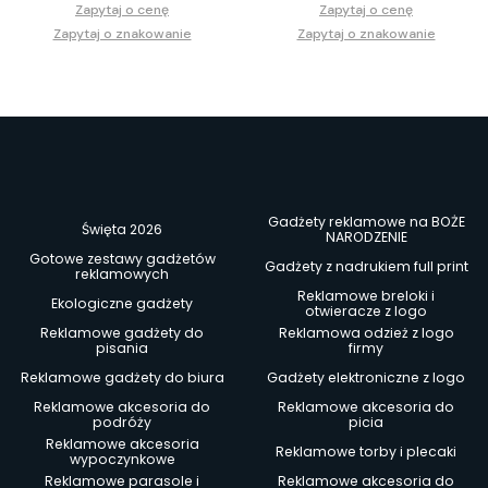
Zapytaj o cenę
Zapytaj o cenę
Zapytaj o znakowanie
Zapytaj o znakowanie
Gadżety reklamowe na BOŻE
Święta 2026
NARODZENIE
Gotowe zestawy gadżetów
Gadżety z nadrukiem full print
reklamowych
Reklamowe breloki i
Ekologiczne gadżety
otwieracze z logo
Reklamowe gadżety do
Reklamowa odzież z logo
pisania
firmy
Reklamowe gadżety do biura
Gadżety elektroniczne z logo
Reklamowe akcesoria do
Reklamowe akcesoria do
podróży
picia
Reklamowe akcesoria
Reklamowe torby i plecaki
wypoczynkowe
Reklamowe parasole i
Reklamowe akcesoria do