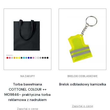
NA ZAKUPY
BRELOKI ODBLASKOWE
Torba bawełniana
Brelok odblaskowy kamizelka
COTTONEL COLOUR ++
MO9846– praktyczna torba
reklamowa z nadrukiem
Zapytaj o cenę
Zapytaj o cenę