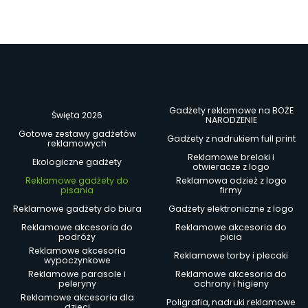
Gadżety reklamowe na BOŻE
Święta 2026
NARODZENIE
Gotowe zestawy gadżetów
Gadżety z nadrukiem full print
reklamowych
Reklamowe breloki i
Ekologiczne gadżety
otwieracze z logo
Reklamowe gadżety do
Reklamowa odzież z logo
pisania
firmy
Reklamowe gadżety do biura
Gadżety elektroniczne z logo
Reklamowe akcesoria do
Reklamowe akcesoria do
podróży
picia
Reklamowe akcesoria
Reklamowe torby i plecaki
wypoczynkowe
Reklamowe parasole i
Reklamowe akcesoria do
peleryny
ochrony i higieny
Reklamowe akcesoria dla
Poligrafia, nadruki reklamowe
dzieci