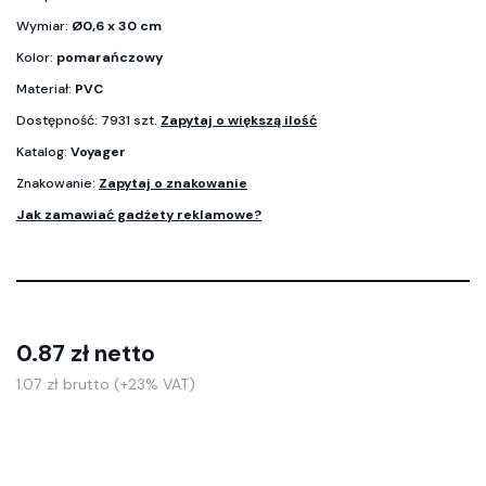
Wymiar:
Ø0,6 x 30 cm
Kolor:
pomarańczowy
Materiał:
PVC
Dostępność: 7931 szt.
Zapytaj o większą ilość
Katalog:
Voyager
Znakowanie:
Zapytaj o znakowanie
Jak zamawiać gadżety reklamowe?
0.87 zł netto
1.07 zł brutto (+23% VAT)