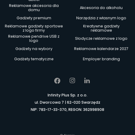
Reklamowe akcesoria dla
Akcesoria do alkoholu
domu
Gadżety premium
Narzędzia z własnym logo
Reklamowe gadżety sportowe
Kreatywne gadżety
z logo firmy
reklamowe
Reklamowe pendrive USB z
Słodycze reklamowe z logo
logo
Gadżety na wybory
Reklamowe kalendarze 2027
Gadżety tematyczne
Employer branding
Infinity Plus Sp. z o.o.
ul. Dworcowa 7 | 62-020 Swarzędz
NIP: 783-17-33-370, REGON: 362998908