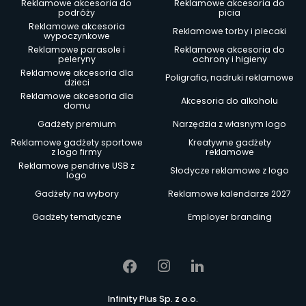
Reklamowe akcesoria do
Reklamowe akcesoria do
podróży
picia
Reklamowe akcesoria
Reklamowe torby i plecaki
wypoczynkowe
Reklamowe parasole i
Reklamowe akcesoria do
peleryny
ochrony i higieny
Reklamowe akcesoria dla
Poligrafia, nadruki reklamowe
dzieci
Reklamowe akcesoria dla
Akcesoria do alkoholu
domu
Gadżety premium
Narzędzia z własnym logo
Reklamowe gadżety sportowe
Kreatywne gadżety
z logo firmy
reklamowe
Reklamowe pendrive USB z
Słodycze reklamowe z logo
logo
Gadżety na wybory
Reklamowe kalendarze 2027
Gadżety tematyczne
Employer branding
Infinity Plus Sp. z o.o.