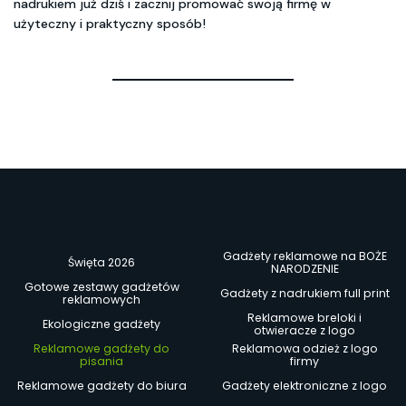
nadrukiem już dziś i zacznij promować swoją firmę w
użyteczny i praktyczny sposób!
Gadżety reklamowe na BOŻE
Święta 2026
NARODZENIE
Gotowe zestawy gadżetów
Gadżety z nadrukiem full print
reklamowych
Reklamowe breloki i
Ekologiczne gadżety
otwieracze z logo
Reklamowe gadżety do
Reklamowa odzież z logo
pisania
firmy
Reklamowe gadżety do biura
Gadżety elektroniczne z logo