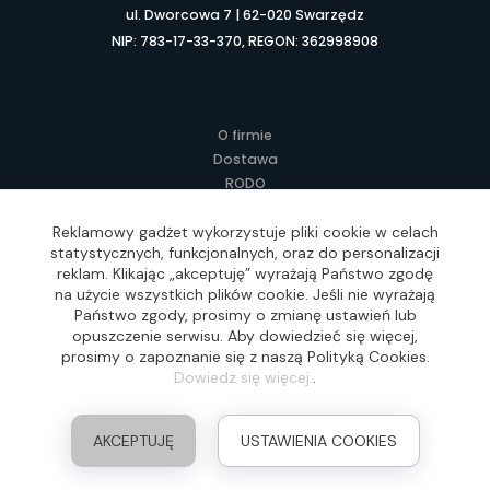
ul. Dworcowa 7 | 62-020 Swarzędz
NIP: 783-17-33-370, REGON: 362998908
O firmie
Dostawa
RODO
Kontakt
Regulamin
Reklamowy gadżet wykorzystuje pliki cookie w celach
statystycznych, funkcjonalnych, oraz do personalizacji
Lokalne Gadżety Reklamowe
reklam. Klikając „akceptuję” wyrażają Państwo zgodę
Jak zamawiać?
na użycie wszystkich plików cookie. Jeśli nie wyrażają
Słownik pojęć
Państwo zgody, prosimy o zmianę ustawień lub
FAQ
opuszczenie serwisu. Aby dowiedzieć się więcej,
prosimy o zapoznanie się z naszą Polityką Cookies.
Dowiedz się więcej.
.
Realizacja: Idea4Me.pl, Wszelkie prawa zastrzeżone
AKCEPTUJĘ
USTAWIENIA COOKIES