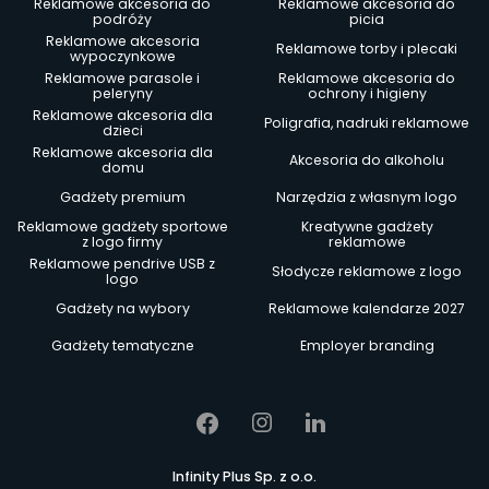
Reklamowe akcesoria do
Reklamowe akcesoria do
podróży
picia
Reklamowe akcesoria
Reklamowe torby i plecaki
wypoczynkowe
Reklamowe parasole i
Reklamowe akcesoria do
peleryny
ochrony i higieny
Reklamowe akcesoria dla
Poligrafia, nadruki reklamowe
dzieci
Reklamowe akcesoria dla
Akcesoria do alkoholu
domu
Gadżety premium
Narzędzia z własnym logo
Reklamowe gadżety sportowe
Kreatywne gadżety
z logo firmy
reklamowe
Reklamowe pendrive USB z
Słodycze reklamowe z logo
logo
Gadżety na wybory
Reklamowe kalendarze 2027
Gadżety tematyczne
Employer branding
Infinity Plus Sp. z o.o.