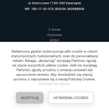
ul. Dworcowa 7 | 62-020 Swarzędz
NIP: 783-17-33-370, REGON: 362998908
O firmie
Dostawa
RODO
Kontakt
Regulamin
Reklamowy gadżet wykorzystuje pliki cookie w celach
statystycznych, funkcjonalnych, oraz do personalizacji
Lokalne Gadżety Reklamowe
reklam. Klikając „akceptuję” wyrażają Państwo zgodę
Jak zamawiać?
na użycie wszystkich plików cookie. Jeśli nie wyrażają
Słownik pojęć
Państwo zgody, prosimy o zmianę ustawień lub
FAQ
opuszczenie serwisu. Aby dowiedzieć się więcej,
prosimy o zapoznanie się z naszą Polityką Cookies.
Dowiedz się więcej.
.
Realizacja: Idea4Me.pl, Wszelkie prawa zastrzeżone
AKCEPTUJĘ
USTAWIENIA COOKIES