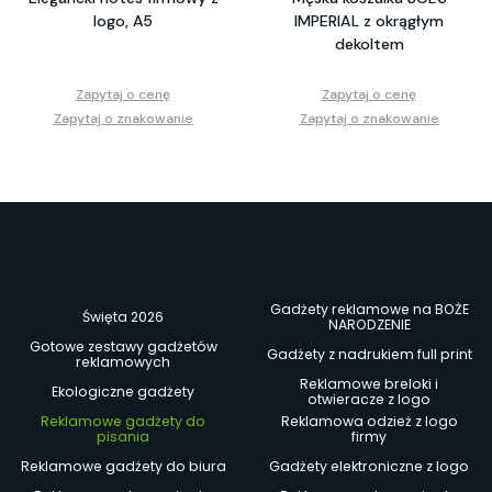
logo, A5
IMPERIAL z okrągłym
dekoltem
Zapytaj o cenę
Zapytaj o cenę
Zapytaj o znakowanie
Zapytaj o znakowanie
Gadżety reklamowe na BOŻE
Święta 2026
NARODZENIE
Gotowe zestawy gadżetów
Gadżety z nadrukiem full print
reklamowych
Reklamowe breloki i
Ekologiczne gadżety
otwieracze z logo
Reklamowe gadżety do
Reklamowa odzież z logo
pisania
firmy
Reklamowe gadżety do biura
Gadżety elektroniczne z logo