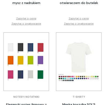
mysz z nadrukiem
otwieraczem do butelek
Zapytaj o cenę
Zapytaj o cenę
Zapytaj o znakowanie
Zapytaj o znakowanie
NOTESY I NOTATNIKI
T-SHIRTY
Elegancki notes firmowy z
Męska koszulka SOL'S