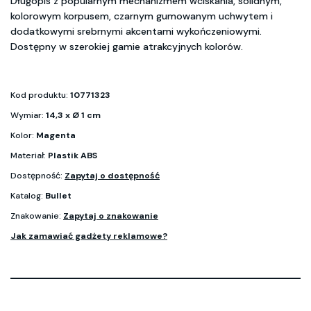
Długopis z popularnym mechanizmem wciskania, solidnym,
kolorowym korpusem, czarnym gumowanym uchwytem i
dodatkowymi srebrnymi akcentami wykończeniowymi.
Dostępny w szerokiej gamie atrakcyjnych kolorów.
Kod produktu:
10771323
Wymiar:
14,3 x Ø 1 cm
Kolor:
Magenta
Materiał:
Plastik ABS
Dostępność:
Zapytaj o dostępność
Katalog:
Bullet
Znakowanie:
Zapytaj o znakowanie
Jak zamawiać gadżety reklamowe?