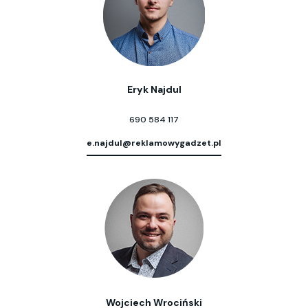
Eryk Najdul
690 584 117
e.najdul@reklamowygadzet.pl
Wojciech Wrociński