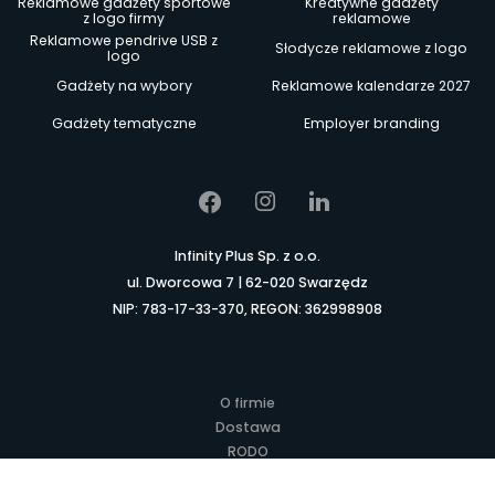
Reklamowe gadżety sportowe
Kreatywne gadżety
z logo firmy
reklamowe
Reklamowe pendrive USB z
Słodycze reklamowe z logo
logo
Gadżety na wybory
Reklamowe kalendarze 2027
Gadżety tematyczne
Employer branding
Infinity Plus Sp. z o.o.
ul. Dworcowa 7 | 62-020 Swarzędz
NIP: 783-17-33-370, REGON: 362998908
O firmie
Dostawa
RODO
Kontakt