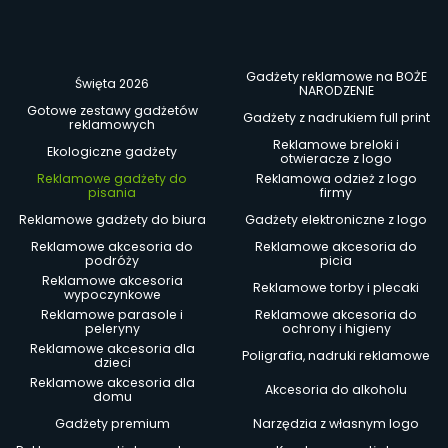
Gadżety reklamowe na BOŻE
Święta 2026
NARODZENIE
Gotowe zestawy gadżetów
Gadżety z nadrukiem full print
reklamowych
Reklamowe breloki i
Ekologiczne gadżety
otwieracze z logo
Reklamowe gadżety do
Reklamowa odzież z logo
pisania
firmy
Reklamowe gadżety do biura
Gadżety elektroniczne z logo
Reklamowe akcesoria do
Reklamowe akcesoria do
podróży
picia
Reklamowe akcesoria
Reklamowe torby i plecaki
wypoczynkowe
Reklamowe parasole i
Reklamowe akcesoria do
peleryny
ochrony i higieny
Reklamowe akcesoria dla
Poligrafia, nadruki reklamowe
dzieci
Reklamowe akcesoria dla
Akcesoria do alkoholu
domu
Gadżety premium
Narzędzia z własnym logo