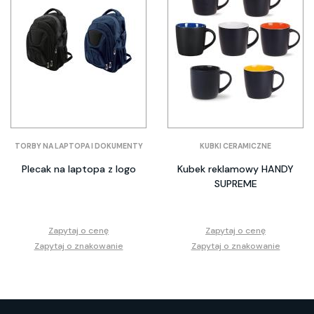
TORBY NA LAPTOPA I DOKUMENTY
KUBKI CERAMICZNE
Plecak na laptopa z logo
Kubek reklamowy HANDY
SUPREME
Zapytaj o cenę
Zapytaj o cenę
Zapytaj o znakowanie
Zapytaj o znakowanie