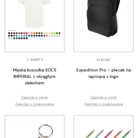
T-SHIRTY
PLECAKI
Męska koszulka SOL'S
Expedition Pro – plecak na
IMPERIAL z okrągłym
laptopa z logo
dekoltem
Zapytaj o cenę
Zapytaj o cenę
Zapytaj o znakowanie
Zapytaj o znakowanie