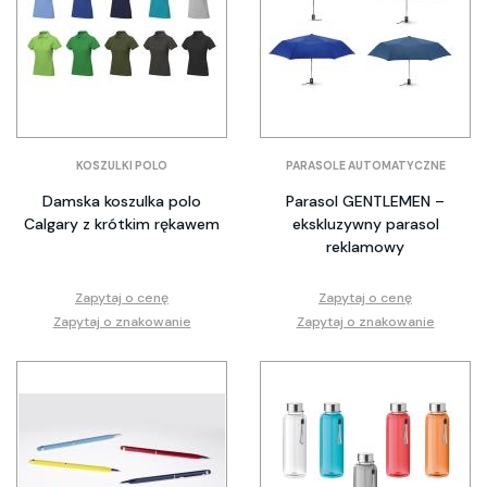
KOSZULKI POLO
PARASOLE AUTOMATYCZNE
Damska koszulka polo
Parasol GENTLEMEN –
Calgary z krótkim rękawem
ekskluzywny parasol
reklamowy
Zapytaj o cenę
Zapytaj o cenę
Zapytaj o znakowanie
Zapytaj o znakowanie