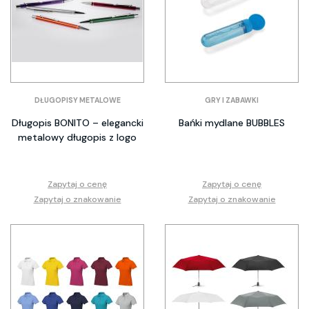
DŁUGOPISY METALOWE
GRY I ZABAWKI
Długopis BONITO – elegancki
Bańki mydlane BUBBLES
metalowy długopis z logo
Zapytaj o cenę
Zapytaj o cenę
Zapytaj o znakowanie
Zapytaj o znakowanie