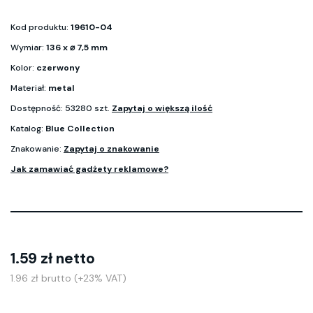
Kod produktu:
19610-04
Wymiar:
136 x ⌀ 7,5 mm
Kolor:
czerwony
Materiał:
metal
Dostępność: 53280 szt.
Zapytaj o większą ilość
Katalog:
Blue Collection
Znakowanie:
Zapytaj o znakowanie
Jak zamawiać gadżety reklamowe?
1.59 zł netto
1.96 zł brutto (+23% VAT)