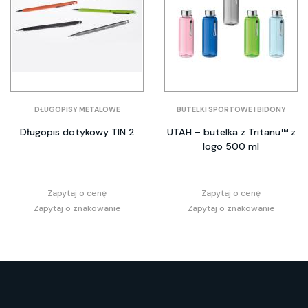
DŁUGOPISY METALOWE
BUTELKI SPORTOWE I BIDONY
Długopis dotykowy TIN 2
UTAH – butelka z Tritanu™ z
logo 500 ml
Zapytaj o cenę
Zapytaj o cenę
Zapytaj o znakowanie
Zapytaj o znakowanie