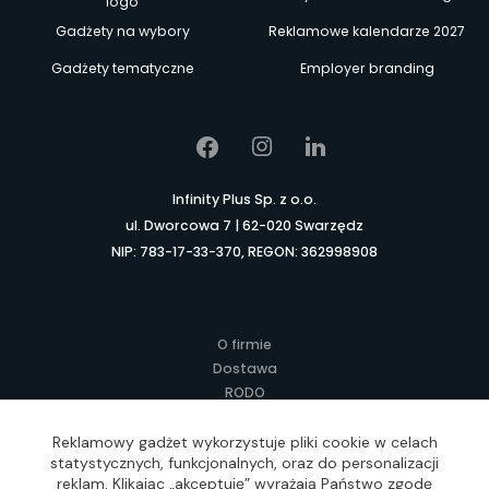
logo
Gadżety na wybory
Reklamowe kalendarze 2027
Gadżety tematyczne
Employer branding
Infinity Plus Sp. z o.o.
ul. Dworcowa 7 | 62-020 Swarzędz
NIP: 783-17-33-370, REGON: 362998908
O firmie
Dostawa
RODO
Kontakt
Regulamin
Reklamowy gadżet wykorzystuje pliki cookie w celach
statystycznych, funkcjonalnych, oraz do personalizacji
Lokalne Gadżety Reklamowe
reklam. Klikając „akceptuję” wyrażają Państwo zgodę
Jak zamawiać?