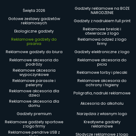
Gadżety reklamowe na BOŻE
Święta 2026
NARODZENIE
Gotowe zestawy gadżetów
Gadżety z nadrukiem full print
reklamowych
Reklamowe breloki i
Ekologiczne gadżety
otwieracze z logo
Reklamowe gadżety do
Reklamowa odzież z logo
pisania
firmy
Reklamowe gadżety do biura
Gadżety elektroniczne z logo
Reklamowe akcesoria do
Reklamowe akcesoria do
podróży
picia
Reklamowe akcesoria
Reklamowe torby i plecaki
wypoczynkowe
Reklamowe parasole i
Reklamowe akcesoria do
peleryny
ochrony i higieny
Reklamowe akcesoria dla
Poligrafia, nadruki reklamowe
dzieci
Reklamowe akcesoria dla
Akcesoria do alkoholu
domu
Gadżety premium
Narzędzia z własnym logo
Reklamowe gadżety sportowe
Kreatywne gadżety
z logo firmy
reklamowe
Reklamowe pendrive USB z
Słodycze reklamowe z logo