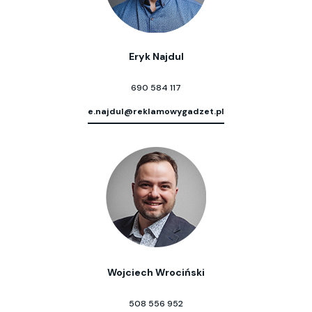
Eryk Najdul
690 584 117
e.najdul@reklamowygadzet.pl
Wojciech Wrociński
508 556 952